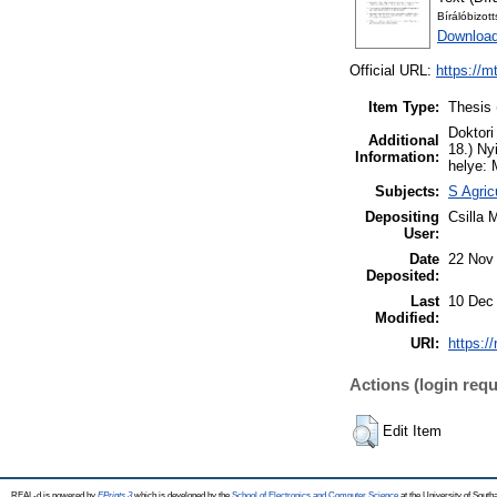
Bírálóbizot
Download
Official URL:
https://m
Item Type:
Thesis 
Doktori
Additional
18.) Ny
Information:
helye: 
Subjects:
S Agric
Depositing
Csilla 
User:
Date
22 Nov
Deposited:
Last
10 Dec
Modified:
URI:
https:/
Actions (login requ
Edit Item
REAL-d is powered by
EPrints 3
which is developed by the
School of Electronics and Computer Science
at the University of Sout