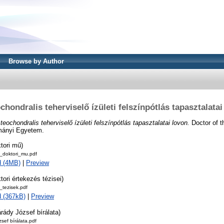
Browse by Author
chondralis teherviselő ízületi felszínpótlás tapasztalatai
teochondralis teherviselő ízületi felszínpótlás tapasztalatai lovon.
Doctor of t
ományi Egyetem.
tori mű)
doktori_mu.pdf
d (4MB)
|
Preview
tori értekezés tézisei)
tezisek.pdf
 (367kB)
|
Preview
rády József bírálata)
sef bírálata.pdf