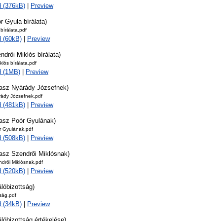
 (376kB)
|
Preview
r Gyula bírálata)
bírálata.pdf
 (60kB)
|
Preview
ndrői Miklós bírálata)
klós bírálata.pdf
d (1MB)
|
Preview
lasz Nyárády Józsefnek)
rády Józsefnek.pdf
 (481kB)
|
Preview
lasz Poór Gyulának)
r Gyulának.pdf
 (508kB)
|
Preview
lasz Szendrői Miklósnak)
drői Miklósnak.pdf
 (520kB)
|
Preview
álóbizottság)
tság.pdf
 (34kB)
|
Preview
álóbizottság értékelése)