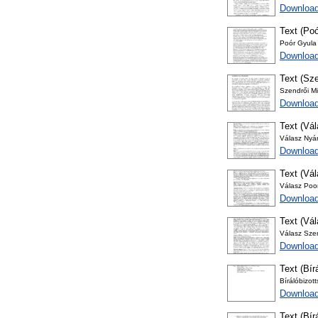
Download
Text (Poó
Poór Gyula 
Download
Text (Sze
Szendrői Mi
Downloa
Text (Vá
Válasz Nyá
Download
Text (Vá
Válasz Poo
Download
Text (Vá
Válasz Szen
Download
Text (Bír
Bírálóbizot
Download
Text (Bír