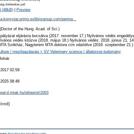
tság értékelése.pdf
 (48kB)
|
Preview
ta-konyvtar.primo.exlibrisgroup.com/perma...
(Doctor of the Hung. Acad. of Sci.)
 pályázat eljárásra bocsátva (2017. november 17.) Nyilvános védés engedély
ilvános védés kitűzve (2018. május 18.) Nyilvános védés: 2018. június 21. 1
MTA Székház, Nagyterem MTA doktora cím odaítélve (2018. szeptember 21.)
ulture / mezőgazdaság > SV Veterinary science / állatorvos-tudomány
Molnár
 2017 02:59
 2025 08:48
/real-d.mtak.hu/id/eprint/1003
ired)
hampton.
More information and software credits
.