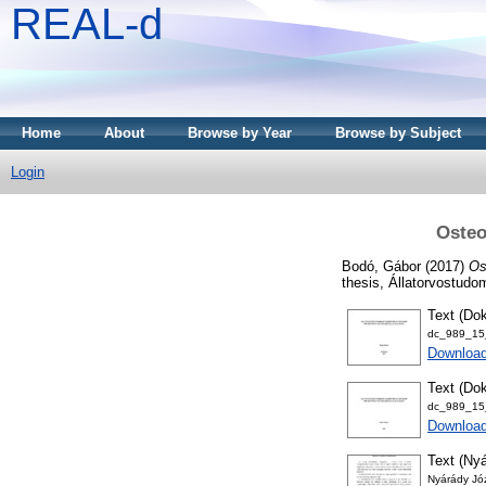
REAL-d
Home
About
Browse by Year
Browse by Subject
Login
Osteo
Bodó, Gábor
(2017)
Os
thesis, Állatorvostud
Text (Dok
dc_989_15_
Downloa
Text (Dok
dc_989_15_
Download
Text (Nyá
Nyárády Józ