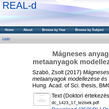
REAL-d
Home
About
Browse by Year
Browse by Subject
Login
Mágneses anyag
metaanyagok modellez
Szabó, Zsolt
(2017)
Mágneses
metaanyagok modellezése és 
Hung. Acad. of Sci. thesis, B
Text (Doktori értekezés
dc_1423_17_tezisek.pdf