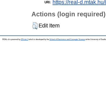
https://real-d.mtak.hu/
URI:
Actions (login required)
Edit Item
REAL-d is powered by
EPrints 3
which is developed by the
School of Electronics and Computer Science
at the University of Sout