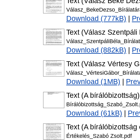
Text (Válasz Beke Dezs
Válasz_BekeDezso_Bírálatár
Download (777kB)
|
Pr
Text (Válasz Szentpáli 
Válasz_SzentpáliBéla_Bírálat
Download (882kB)
|
Pr
Text (Válasz Vértesy G
Válasz_VértesiGábor_Bírálat
Download (1MB)
|
Pre
Text (A bírálóbizottság)
Bírálóbizottság_Szabó_Zsolt.
Download (61kB)
|
Pre
Text (A bírálóbizottság
Értékelés_Szabó Zsolt.pdf