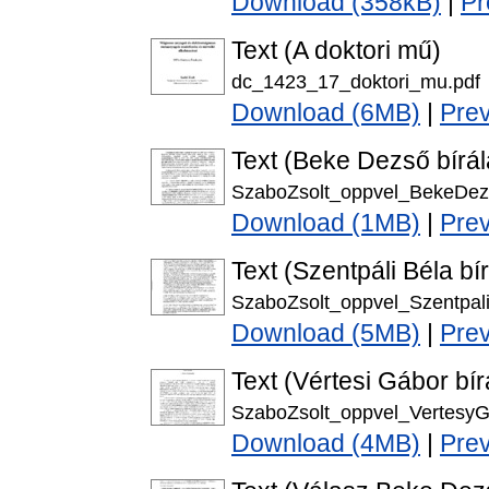
Download (358kB)
|
Pr
Text (A doktori mű)
dc_1423_17_doktori_mu.pdf
Download (6MB)
|
Pre
Text (Beke Dezső bírál
SzaboZsolt_oppvel_BekeDez
Download (1MB)
|
Pre
Text (Szentpáli Béla bír
SzaboZsolt_oppvel_Szentpali
Download (5MB)
|
Pre
Text (Vértesi Gábor bír
SzaboZsolt_oppvel_VertesyG
Download (4MB)
|
Pre