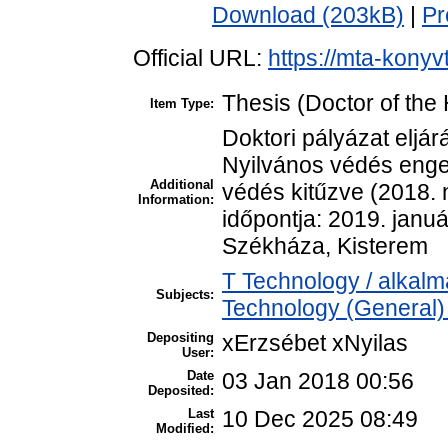
Download (203kB)
|
Pr
Official URL:
https://mta-konyv
Thesis (Doctor of the 
Item Type:
Doktori pályázat eljá
Nyilvános védés enge
Additional
védés kitűzve (2018. 
Information:
időpontja: 2019. januá
Székháza, Kisterem
T Technology / alkal
Subjects:
Technology (General)
Depositing
xErzsébet xNyilas
User:
Date
03 Jan 2018 00:56
Deposited:
Last
10 Dec 2025 08:49
Modified: