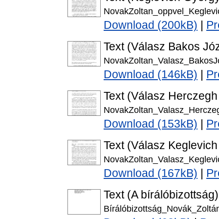
NovakZoltan_oppvel_Keglevi
Download (200kB)
|
Pr
Text (Válasz Bakos Józ
NovakZoltan_Valasz_BakosJo
Download (146kB)
|
Pr
Text (Válasz Herczegh 
NovakZoltan_Valasz_Herczeg
Download (153kB)
|
Pr
Text (Válasz Keglevich
NovakZoltan_Valasz_Keglevi
Download (167kB)
|
Pr
Text (A bírálóbizottság)
Bírálóbizottság_Novák_Zoltá