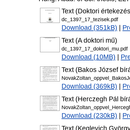
Text (Doktori értekezés
dc_1397_17_tezisek.pdf
Download (351kB)
|
Pr
Text (A doktori mű)
dc_1397_17_doktori_mu.pdf
Download (10MB)
|
Pr
Text (Bakos József bírá
NovakZoltan_oppvel_BakosJo
Download (369kB)
|
Pr
Text (Herczegh Pál bírá
NovakZoltan_oppvel_Hercegh
Download (230kB)
|
Pr
Text (Keglevich György