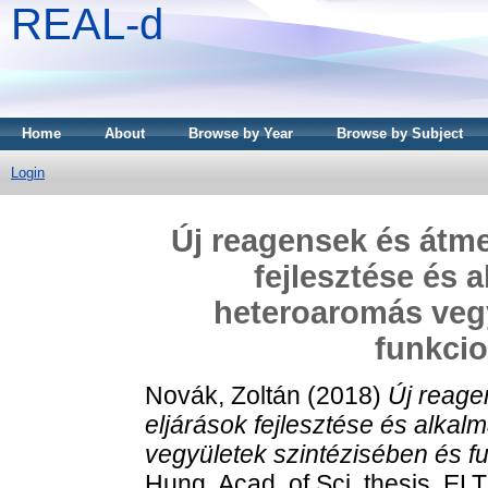
REAL-d
Home
About
Browse by Year
Browse by Subject
Login
Új reagensek és átme
fejlesztése és 
heteroaromás vegy
funkcio
Novák, Zoltán
(2018)
Új reage
eljárások fejlesztése és alk
vegyületek szintézisében és f
Hung. Acad. of Sci. thesis, EL