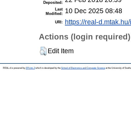
Deposited:
Last
10 Dec 2025 08:48
Modified:
https://real-d.mtak.hu/
URI:
Actions (login required)
Edit Item
REAL-d is powered by
EPrints 3
which is developed by the
School of Electronics and Computer Science
at the University of Sout