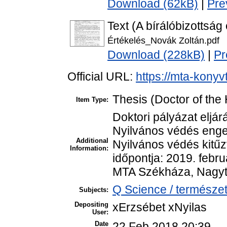
Download (62kB)
|
Pre
Text (A bírálóbizottság
Értékelés_Novák Zoltán.pdf
Download (228kB)
|
Pr
Official URL:
https://mta-konyv
Thesis (Doctor of the 
Item Type:
Doktori pályázat eljár
Nyilvános védés enge
Additional
Nyilvános védés kitűzv
Information:
időpontja: 2019. febru
MTA Székháza, Nagy
Q Science / természe
Subjects:
Depositing
xErzsébet xNyilas
User:
Date
22 Feb 2018 20:39