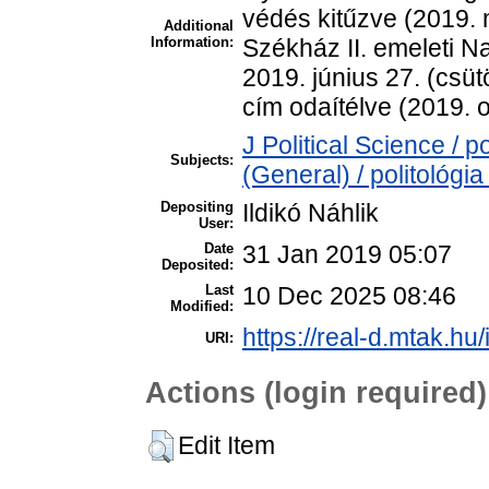
védés kitűzve (2019. 
Additional
Information:
Székház II. emeleti Na
2019. június 27. (csü
cím odaítélve (2019. o
J Political Science / p
Subjects:
(General) / politológia
Depositing
Ildikó Náhlik
User:
Date
31 Jan 2019 05:07
Deposited:
Last
10 Dec 2025 08:46
Modified:
https://real-d.mtak.hu/
URI:
Actions (login required)
Edit Item