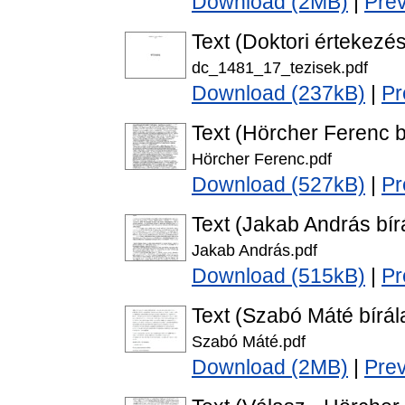
Download (2MB)
|
Pre
Text (Doktori értekezés
dc_1481_17_tezisek.pdf
Download (237kB)
|
Pr
Text (Hörcher Ferenc b
Hörcher Ferenc.pdf
Download (527kB)
|
Pr
Text (Jakab András bír
Jakab András.pdf
Download (515kB)
|
Pr
Text (Szabó Máté bírál
Szabó Máté.pdf
Download (2MB)
|
Pre