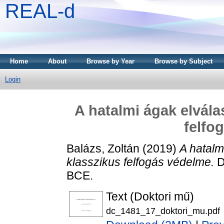
REAL-d
Home
About
Browse by Year
Browse by Subject
Login
A hatalmi ágak elvála
felfo
Balázs, Zoltán
(2019)
A hatalm
klasszikus felfogás védelme.
D
BCE.
Text (Doktori mű)
dc_1481_17_doktori_mu.pdf