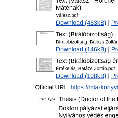
Text (Válasz - Hörche
Máténak)
Válasz.pdf
Download (483kB)
|
Pr
Text (Bírálóbizottság)
Bírálóbizottság_Balázs Zoltán
Download (146kB)
|
Pr
Text (Bírálóbizottság é
Értékelés_Balázs Zoltán.pdf
Download (108kB)
|
Pr
Official URL:
https://mta-konyv
Thesis (Doctor of the 
Item Type:
Doktori pályázat eljár
Nyilvános védés enge