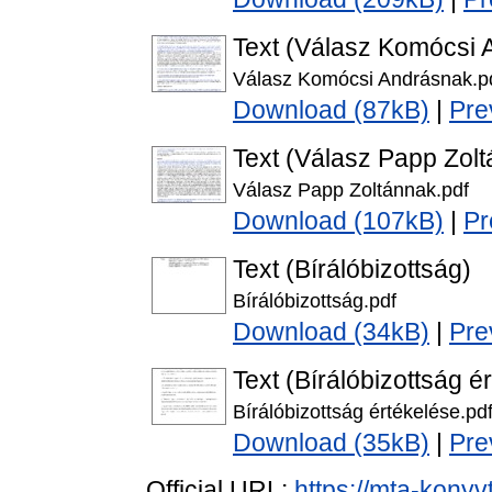
Text (Válasz Komócsi 
Válasz Komócsi Andrásnak.p
Download (87kB)
|
Pre
Text (Válasz Papp Zol
Válasz Papp Zoltánnak.pdf
Download (107kB)
|
Pr
Text (Bírálóbizottság)
Bírálóbizottság.pdf
Download (34kB)
|
Pre
Text (Bírálóbizottság é
Bírálóbizottság értékelése.pd
Download (35kB)
|
Pre
Official URL:
https://mta-konyv