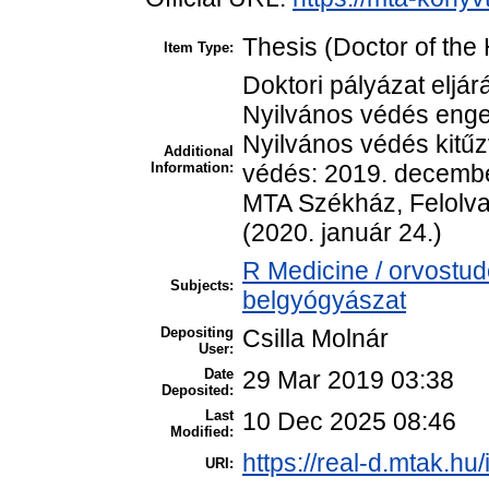
Thesis (Doctor of the 
Item Type:
Doktori pályázat eljá
Nyilvános védés enge
Nyilvános védés kitű
Additional
Information:
védés: 2019. decembe
MTA Székház, Felolva
(2020. január 24.)
R Medicine / orvostud
Subjects:
belgyógyászat
Depositing
Csilla Molnár
User:
Date
29 Mar 2019 03:38
Deposited:
Last
10 Dec 2025 08:46
Modified:
https://real-d.mtak.hu/
URI: