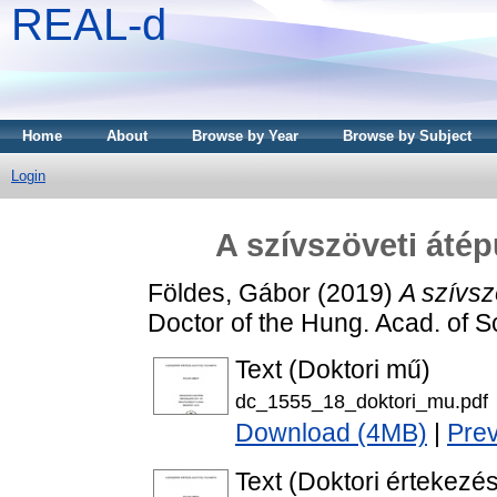
REAL-d
Home
About
Browse by Year
Browse by Subject
Login
A szívszöveti átépü
Földes, Gábor
(2019)
A szívszö
Doctor of the Hung. Acad. of Sc
Text (Doktori mű)
dc_1555_18_doktori_mu.pdf
Download (4MB)
|
Pre
Text (Doktori értekezés