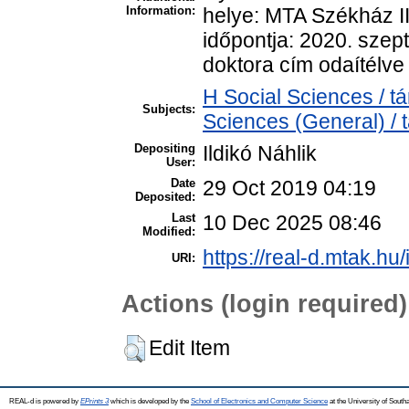
Information:
helye: MTA Székház II
időpontja: 2020. szep
doktora cím odaítélve
H Social Sciences / 
Subjects:
Sciences (General) /
Depositing
Ildikó Náhlik
User:
Date
29 Oct 2019 04:19
Deposited:
Last
10 Dec 2025 08:46
Modified:
https://real-d.mtak.hu/
URI:
Actions (login required)
Edit Item
REAL-d is powered by
EPrints 3
which is developed by the
School of Electronics and Computer Science
at the University of Sout