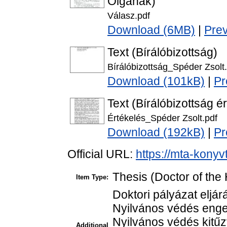
Olgának)
Válasz.pdf
Download (6MB)
|
Pre
Text (Bírálóbizottság)
Bírálóbizottság_Spéder Zsolt
Download (101kB)
|
Pr
Text (Bírálóbizottság é
Értékelés_Spéder Zsolt.pdf
Download (192kB)
|
Pr
Official URL:
https://mta-konyv
Thesis (Doctor of the 
Item Type:
Doktori pályázat eljár
Nyilvános védés enge
Nyilvános védés kitűzv
Additional