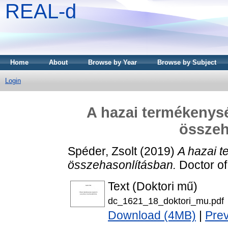
REAL-d
Home
About
Browse by Year
Browse by Subject
Login
A hazai termékenys
összeh
Spéder, Zsolt
(2019)
A hazai 
összehasonlításban.
Doctor of
Text (Doktori mű)
dc_1621_18_doktori_mu.pdf
Download (4MB)
|
Pre