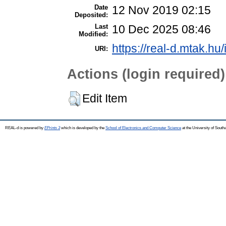
Date
12 Nov 2019 02:15
Deposited:
Last
10 Dec 2025 08:46
Modified:
https://real-d.mtak.hu/
URI:
Actions (login required)
Edit Item
REAL-d is powered by
EPrints 3
which is developed by the
School of Electronics and Computer Science
at the University of Sout