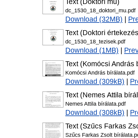
Text (Doktori mű)
dc_1530_18_doktori_mu.pdf
Download (32MB)
|
Pr
Text (Doktori értekezés
dc_1530_18_tezisek.pdf
Download (1MB)
|
Pre
Text (Komócsi András b
Komócsi András bírálata.pdf
Download (309kB)
|
Pr
Text (Nemes Attila bírá
Nemes Attila bírálata.pdf
Download (308kB)
|
Pr
Text (Szűcs Farkas Zsol
Szűcs Farkas Zsolt bírálata.p