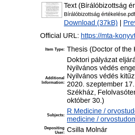
Text (Bírálóbizottság é
Bírálóbizottság értékelése.pd
Download (37kB)
|
Pre
Official URL:
https://mta-konyv
Thesis (Doctor of the 
Item Type:
Doktori pályázat eljár
Nyilvános védés enge
Nyilvános védés kitűz
Additional
Information:
2020. szeptember 17.
Székház, Felolvasóte
október 30.)
R Medicine / orvostu
Subjects:
medicine / orvostudom
Depositing
Csilla Molnár
User: