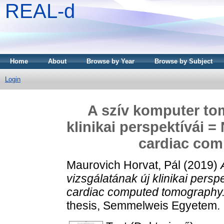
REAL-d
Home
About
Browse by Year
Browse by Subject
Login
A szív komputer tom
klinikai perspektívái =
cardiac co
Maurovich Horvat, Pál
(2019)
vizsgálatának új klinikai perspe
cardiac computed tomography
thesis, Semmelweis Egyetem.