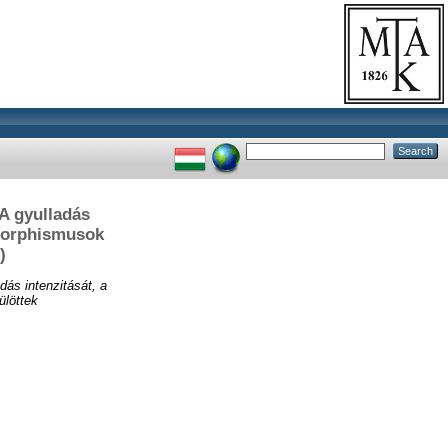
(A gyulladás
ymorphismusok
)
dás intenzitását, a
ülöttek