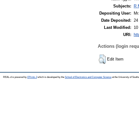
Subjects:
R 
Depositing User:
Mr
Date Deposited:
24
Last Modified:
10
URI:
htt
Actions (login requ
Edit Item
REAL-d is powered by
EPrints 3
which is developed by the
School of Electronics and Computer Science
at the University of Sout