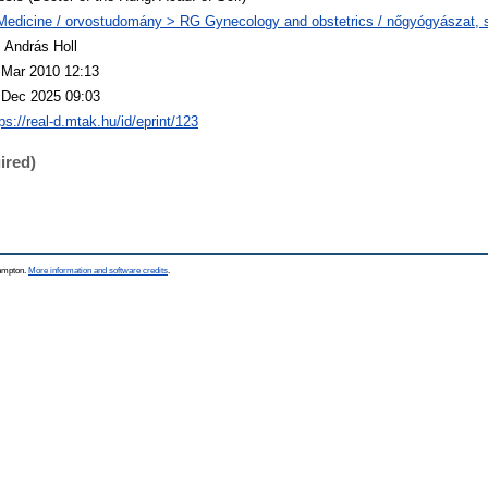
Medicine / orvostudomány > RG Gynecology and obstetrics / nőgyógyászat, 
. András Holl
 Mar 2010 12:13
 Dec 2025 09:03
ps://real-d.mtak.hu/id/eprint/123
ired)
hampton.
More information and software credits
.