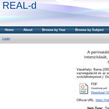
REAL-d
Home
About
Browse by Year
Browse by Subject
Login
A perinatál
intenzitását
Vásárhelyi, Barna
(200
vazoregulációt és az 
szövődményeivel.).
Doc
PDF
Vásárhelyi.pdf
Download (
Official URL:
https://m
Item Type:
Th