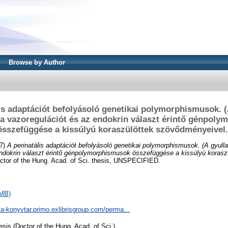
Browse by Author
is adaptációt befolyásoló genetikai polymorphismusok. 
, a vazoregulációt és az endokrin választ érintő génpol
összefüggése a kissúlyú koraszülöttek szövődményeivel.
7)
A perinatális adaptációt befolyásoló genetikai polymorphismusok. (A gyulla
endokrin választ érintő génpolymorphismusok összefüggése a kissúlyú korasz
tor of the Hung. Acad. of Sci. thesis, UNSPECIFIED.
1MB)
ta-konyvtar.primo.exlibrisgroup.com/perma...
esis (Doctor of the Hung. Acad. of Sci.)