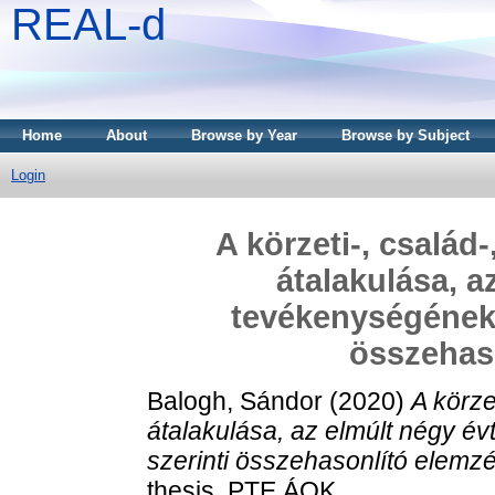
REAL-d
Home
About
Browse by Year
Browse by Subject
Login
A körzeti-, család
átalakulása, a
tevékenységének 
összehas
Balogh, Sándor
(2020)
A körze
átalakulása, az elmúlt négy é
szerinti összehasonlító elemz
thesis, PTE ÁOK.