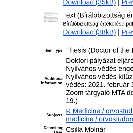
Download (35kB)
|
Pre
Text (Bírálóbizottság é
Bírálóbizottság értékelése.pd
Download (38kB)
|
Pre
Thesis (Doctor of the 
Item Type:
Doktori pályázat eljá
Nyilvános védés enge
Nyilvános védés kitűz
Additional
Information:
védés: 2021. február 
Zoom tárgyaló MTA do
19.)
R Medicine / orvostu
Subjects:
medicine / orvostudom
Depositing
Csilla Molnár
User: