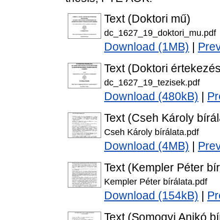
Text (Doktori mű)
dc_1627_19_doktori_mu.pdf
Download (1MB)
|
Pre
Text (Doktori értekezés
dc_1627_19_tezisek.pdf
Download (480kB)
|
Pr
Text (Cseh Károly bírál
Cseh Károly bírálata.pdf
Download (4MB)
|
Pre
Text (Kempler Péter bír
Kempler Péter bírálata.pdf
Download (154kB)
|
Pr
Text (Somogyi Anikó bí