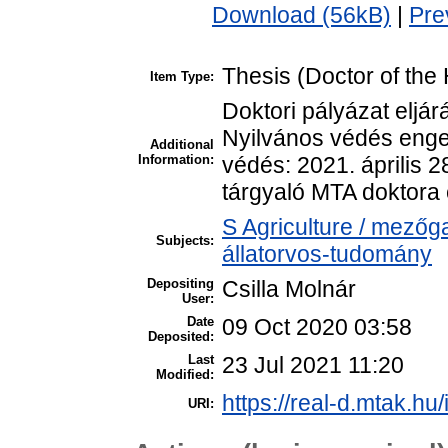
Download (56kB)
|
Pre
Thesis (Doctor of the 
Item Type:
Doktori pályázat eljá
Nyilvános védés enge
Additional
Information:
védés: 2021. április 
tárgyaló MTA doktora 
S Agriculture / mezőg
Subjects:
állatorvos-tudomány
Depositing
Csilla Molnár
User:
Date
09 Oct 2020 03:58
Deposited:
Last
23 Jul 2021 11:20
Modified:
https://real-d.mtak.hu/
URI: