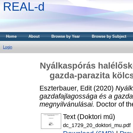
REAL-d
Home
About
Browse by Year
Browse by Subject
Login
Nyálkaspórás halélősk
gazda-parazita kölc
Eszterbauer, Edit
(2020)
Nyálk
gazdafajlagossága és a gazda
megnyilvánulásai.
Doctor of th
Text (Doktori mű)
dc_1729_20_doktori_mu.pdf