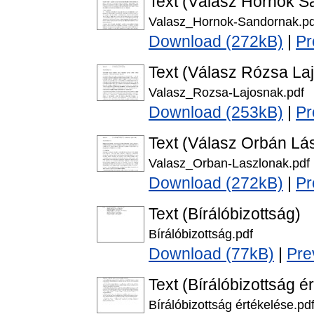
Text (Válasz Hornok S
Valasz_Hornok-Sandornak.pd
Download (272kB)
|
Pr
Text (Válasz Rózsa La
Valasz_Rozsa-Lajosnak.pdf
Download (253kB)
|
Pr
Text (Válasz Orbán Lá
Valasz_Orban-Laszlonak.pdf
Download (272kB)
|
Pr
Text (Bírálóbizottság)
Bírálóbizottság.pdf
Download (77kB)
|
Pre
Text (Bírálóbizottság é
Bírálóbizottság értékelése.pd