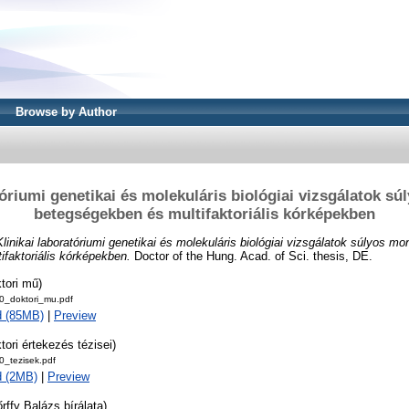
Browse by Author
tóriumi genetikai és molekuláris biológiai vizsgálatok 
betegségekben és multifaktoriális kórképekben
Klinikai laboratóriumi genetikai és molekuláris biológiai vizsgálatok súlyos m
faktoriális kórképekben.
Doctor of the Hung. Acad. of Sci. thesis, DE.
tori mű)
_doktori_mu.pdf
d (85MB)
|
Preview
tori értekezés tézisei)
_tezisek.pdf
d (2MB)
|
Preview
rffy Balázs bírálata)