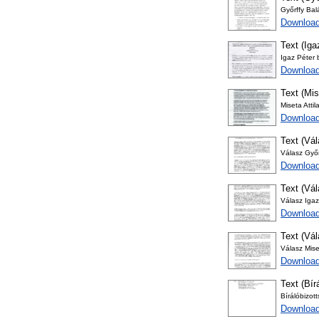
Győrffy Bal
Download
Text (Iga
Igaz Péter 
Downloa
Text (Mise
Miseta Attil
Downloa
Text (Vá
Válasz Győ
Downloa
Text (Vál
Válasz Igaz
Downloa
Text (Vál
Válasz Mise
Downloa
Text (Bír
Bírálóbizot
Download