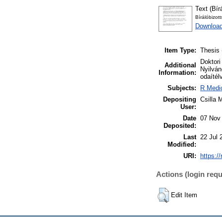
Text (Bír
Bírálóbizot
Download
Item Type:
Thesis 
Doktori
Additional
Nyilván
Information:
odaítél
Subjects:
R Medic
Depositing
Csilla 
User:
Date
07 Nov
Deposited:
Last
22 Jul 
Modified:
URI:
https:/
Actions (login requ
Edit Item