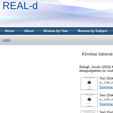
REAL-d
Home
About
Browse by Year
Browse by Subject
Login
Klinikai labora
Balogh, István
(2020)
betegségekben és multi
Text (Dok
dc_1749_20
Downloa
Text (Dok
dc_1749_20
Downloa
Text (Győ