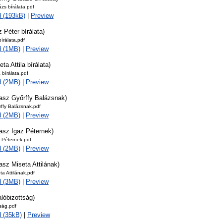
ázs bírálata.pdf
 (193kB)
|
Preview
z Péter bírálata)
bírálata.pdf
d (1MB)
|
Preview
ta Attila bírálata)
a bírálata.pdf
d (2MB)
|
Preview
lasz Győrffy Balázsnak)
rffy Balázsnak.pdf
d (2MB)
|
Preview
asz Igaz Péternek)
 Péternek.pdf
d (2MB)
|
Preview
asz Miseta Attilának)
ta Attilának.pdf
d (3MB)
|
Preview
álóbizottság)
tság.pdf
 (35kB)
|
Preview