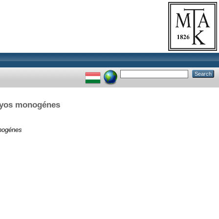
súlyos monogénes
onogénes