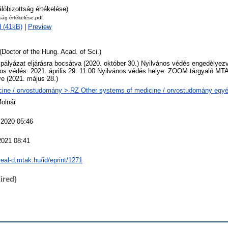
álóbizottság értékelése)
tság értékelése.pdf
 (41kB)
|
Preview
(Doctor of the Hung. Acad. of Sci.)
 pályázat eljárásra bocsátva (2020. október 30.) Nyilvános védés engedélyezv
os védés: 2021. április 29. 11.00 Nyilvános védés helye: ZOOM tárgyaló MT
ve (2021. május 28.)
ine / orvostudomány > RZ Other systems of medicine / orvostudomány egyéb
Molnár
 2020 05:46
2021 08:41
/real-d.mtak.hu/id/eprint/1271
ired)