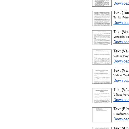
Download
Text (Ten
Tenke Péter
Download
Text (Ver
Verebély Ti
Downloa
Text (Vál
Válasz Bajo
Download
Text (Vá
Válasz Ten
Download
Text (Vál
Válasz Vere
Download
Text (Bír
Bírálóbizot
Download
Text (A b