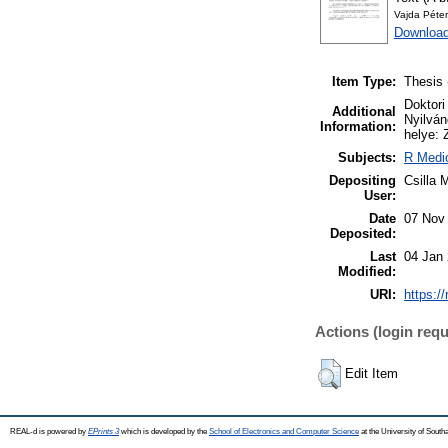
Vajda Péter
Download
Item Type:
Thesis 
Doktori
Additional
Nyilván
Information:
helye: 
Subjects:
R Medic
Depositing
Csilla 
User:
Date
07 Nov
Deposited:
Last
04 Jan
Modified:
URI:
https:/
Actions (login requ
Edit Item
REAL-d is powered by
EPrints 3
which is developed by the
School of Electronics and Computer Science
at the University of Sout