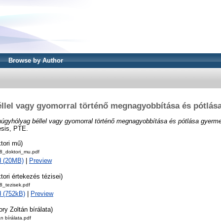
Browse by Author
llel vagy gyomorral történő megnagyobbítása és pótlá
húgyhólyag béllel vagy gyomorral történő megnagyobbítása és pótlása gyerm
esis, PTE.
tori mű)
_doktori_mu.pdf
d (20MB)
|
Preview
tori értekezés tézisei)
_tezisek.pdf
 (752kB)
|
Preview
ory Zoltán bírálata)
n bírálata.pdf