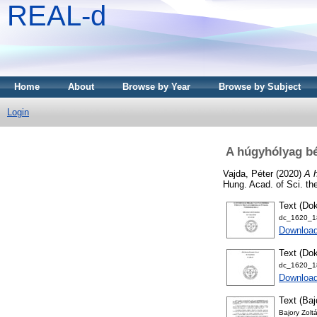
REAL-d
Home
About
Browse by Year
Browse by Subject
Login
A húgyhólyag bé
Vajda, Péter
(2020)
A 
Hung. Acad. of Sci. th
Text (Dok
dc_1620_18
Downloa
Text (Dok
dc_1620_18
Download
Text (Baj
Bajory Zoltá