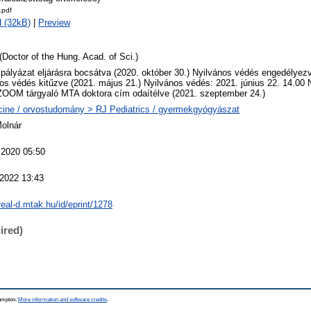
.pdf
 (32kB)
|
Preview
(Doctor of the Hung. Acad. of Sci.)
 pályázat eljárásra bocsátva (2020. október 30.) Nyilvános védés engedélyezve
os védés kitűzve (2021. május 21.) Nyilvános védés: 2021. június 22. 14.00
ZOOM tárgyaló MTA doktora cím odaítélve (2021. szeptember 24.)
ine / orvostudomány > RJ Pediatrics / gyermekgyógyászat
Molnár
 2020 05:50
 2022 13:43
/real-d.mtak.hu/id/eprint/1278
ired)
hampton.
More information and software credits
.