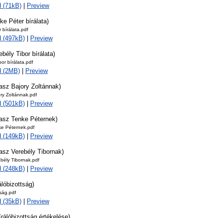
 (71kB)
|
Preview
ke Péter bírálata)
 bírálata.pdf
 (497kB)
|
Preview
ebély Tibor bírálata)
bor bírálata.pdf
d (2MB)
|
Preview
asz Bajory Zoltánnak)
ry Zoltánnak.pdf
 (501kB)
|
Preview
lasz Tenke Péternek)
ke Péternek.pdf
 (149kB)
|
Preview
asz Verebély Tibornak)
bély Tibornak.pdf
 (248kB)
|
Preview
álóbizottság)
tság.pdf
 (35kB)
|
Preview
írálóbizottság értékelése)