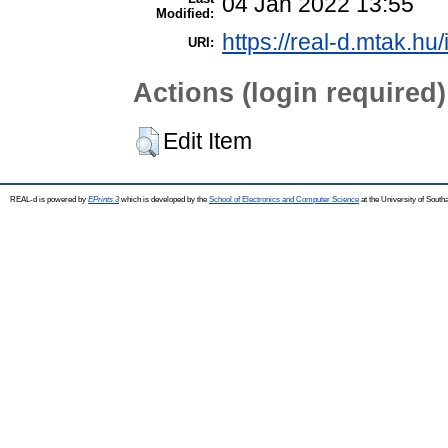
04 Jan 2022 13:55
Modified:
https://real-d.mtak.hu/
URI:
Actions (login required)
Edit Item
REAL-d is powered by
EPrints 3
which is developed by the
School of Electronics and Computer Science
at the University of Sout