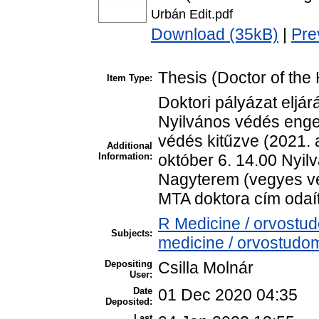
Urbán Edit.pdf
Download (35kB)
|
Pre
Thesis (Doctor of the 
Item Type:
Doktori pályázat eljá
Nyilvános védés enge
védés kitűzve (2021. 
Additional
Information:
október 6. 14.00 Nyi
Nagyterem (vegyes vé
MTA doktora cím odaí
R Medicine / orvostu
Subjects:
medicine / orvostudom
Depositing
Csilla Molnár
User:
Date
01 Dec 2020 04:35
Deposited:
Last