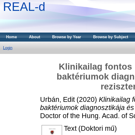
REAL-d
Home
About
Browse by Year
Browse by Subject
Login
Klinikailag fonto
baktériumok diagno
reziszte
Urbán, Edit
(2020)
Klinikailag
baktériumok diagnosztikája és 
Doctor of the Hung. Acad. of S
Text (Doktori mű)