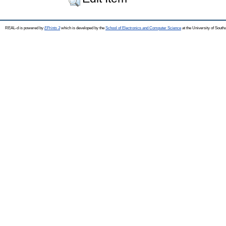
REAL-d is powered by
EPrints 3
which is developed by the
School of Electronics and Computer Science
at the University of Sout