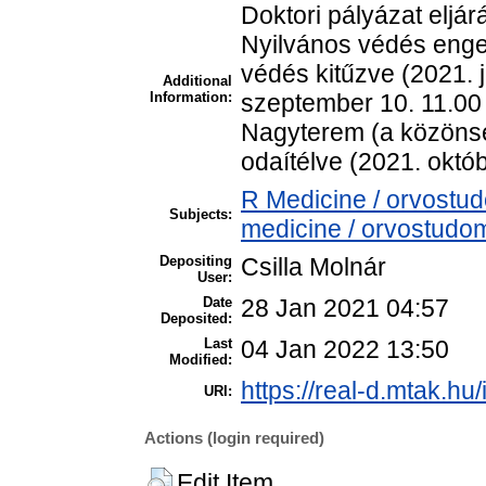
Doktori pályázat eljár
Nyilvános védés enge
védés kitűzve (2021. 
Additional
Information:
szeptember 10. 11.00
Nagyterem (a közöns
odaítélve (2021. októb
R Medicine / orvostu
Subjects:
medicine / orvostudom
Depositing
Csilla Molnár
User:
Date
28 Jan 2021 04:57
Deposited:
Last
04 Jan 2022 13:50
Modified:
https://real-d.mtak.hu/
URI:
Actions (login required)
Edit Item