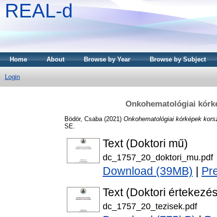
REAL-d
Home
About
Browse by Year
Browse by Subject
Login
Onkohematológiai kórké
Bödör, Csaba
(2021)
Onkohematológiai kórképek korsz
SE.
Text (Doktori mű)
dc_1757_20_doktori_mu.pdf
Download (39MB)
|
Pr
Text (Doktori értekezés
dc_1757_20_tezisek.pdf