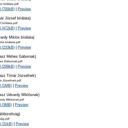
r bírálata.pdf
 (700kB)
|
Preview
ár József bírálata)
f bírálata.pdf
 (472kB)
|
Preview
ardy Miklós bírálata)
lós bírálata.pdf
 (233kB)
|
Preview
lasz Méhes Gábornak)
es Gábornak.pdf
 (299kB)
|
Preview
lasz Tímár Józsefnek)
ár Józsefnek.pdf
d (1MB)
|
Preview
lasz Udvardy Miklósnak)
ardy Miklósnak.pdf
d (3MB)
|
Preview
álóbizottság)
tság.pdf
 (31kB)
|
Preview