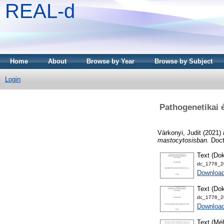
REAL-d
Home
About
Browse by Year
Browse by Subject
Login
Pathogenetikai 
Várkonyi, Judit
(2021)
mastocytosisban.
Docto
Text (Dok
dc_1776_20
Downloa
Text (Dok
dc_1776_20
Download
Text (Méh