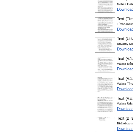
Méhes Gábo
Download
Text (Tím
Tímár Józse
Download
Text (Udv
Udvardy Mik
Download
Text (Vá
Válasz Méh
Download
Text (Vá
Válasz Tím
Downloa
Text (Vá
Válasz Udv
Downloa
Text (Bír
Bírálóbizot
Download