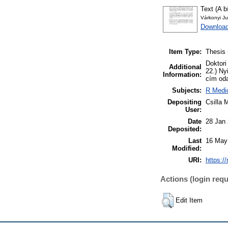
Text (A b
Várkonyi Ju
Download
Item Type:
Thesis 
Doktori
Additional
22.) Ny
Information:
cím oda
Subjects:
R Medic
Depositing
Csilla 
User:
Date
28 Jan
Deposited:
Last
16 May
Modified:
URI:
https:/
Actions (login requ
Edit Item