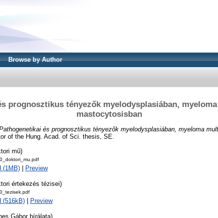
Browse by Author
és prognosztikus tényezők myelodysplasiában, myeloma
mastocytosisban
Pathogenetikai és prognosztikus tényezők myelodysplasiában, myeloma mult
r of the Hung. Acad. of Sci. thesis, SE.
tori mű)
_doktori_mu.pdf
d (1MB)
|
Preview
tori értekezés tézisei)
_tezisek.pdf
 (516kB)
|
Preview
es Gábor bírálata)