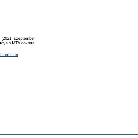
e (2021. szeptember
árgyaló MTA doktora
 területei