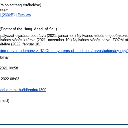
írálóbizottság értékelése)
dit.pdf
 (260kB)
|
Preview
(Doctor of the Hung. Acad. of Sci.)
 pályázat eljárásra bocsátva (2021. január 22.) Nyilvános védés engedélyezv
ilvános védés kitűzve (2021. november 10.) Nyilvános védés helye: ZOOM t
ítélve (2022. február 18.)
ine / orvostudomány > RZ Other systems of medicine / orvostudomány egyéb
Molnár
 2021 04:58
 2022 08:03
/real-d.mtak.hu/id/eprint/1300
ired)