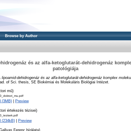
Browse by Author
hidrogenáz és az alfa-ketoglutarát-dehidrogenáz kompl
patológiája
 lipoamid-dehidrogenáz és az alfa-ketoglutarát-dehidrogenáz komplex molekulá
d. of Sci. thesis, SE Biokémiai és Molekuláris Biológiai Intézet.
tori mű)
_doktori_mu.pdf
d (3MB)
|
Preview
tori értekezés tézisei)
_tezisek.pdf
 (234kB)
|
Preview
. Gallyas Ferenc bírálata)