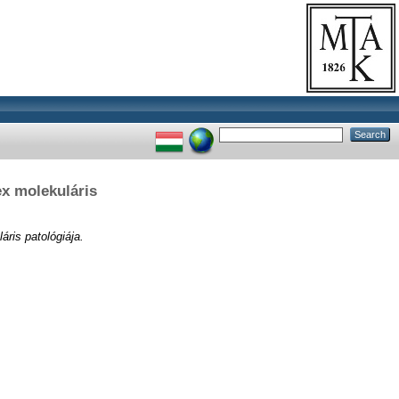
ex molekuláris
ris patológiája.