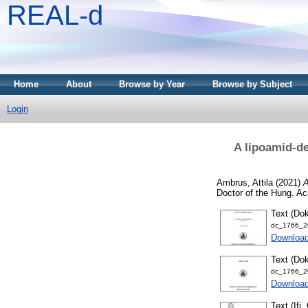
REAL-d
Home
About
Browse by Year
Browse by Subject
Login
A lipoamid-de
Ambrus, Attila
(2021)
A
Doctor of the Hung. Aca
Text (Dok
dc_1766_20
Downloa
Text (Dok
dc_1766_20
Download
Text (Ifj