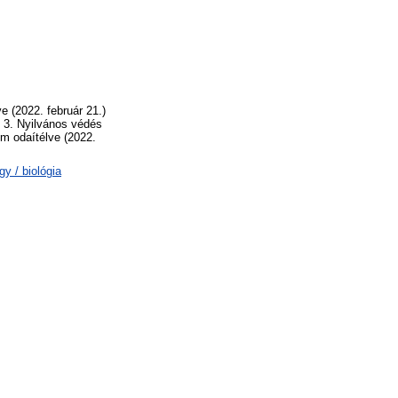
e (2022. február 21.)
s 3. Nyilvános védés
m odaítélve (2022.
y / biológia