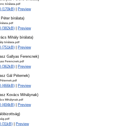
enc bírálata.pdf
 (170kB)
|
Preview
 Péter bírálata)
írálata.pdf
 (382kB)
|
Preview
ács Mihály bírálata)
ly bírálata.pdf
 (751kB)
|
Preview
lasz Gallyas Ferencnek)
lyas Ferencnek.pdf
 (362kB)
|
Preview
lasz Gál Péternek)
 Péternek.pdf
 (466kB)
|
Preview
lasz Kovács Mihálynak)
ács Mihálynak.pdf
 (404kB)
|
Preview
álóbizottság)
tság.pdf
 (31kB)
|
Preview