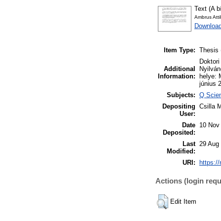
Text (A b
Ambrus Atti
Download
Item Type:
Thesis 
Doktori
Additional
Nyilván
Information:
helye: 
június 2
Subjects:
Q Scien
Depositing
Csilla 
User:
Date
10 Nov
Deposited:
Last
29 Aug
Modified:
URI:
https:/
Actions (login requ
Edit Item