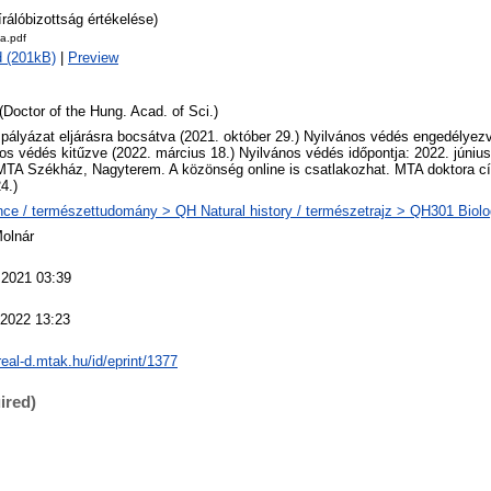
írálóbizottság értékelése)
la.pdf
 (201kB)
|
Preview
(Doctor of the Hung. Acad. of Sci.)
 pályázat eljárásra bocsátva (2021. október 29.) Nyilvános védés engedélyezv
os védés kitűzve (2022. március 18.) Nyilvános védés időpontja: 2022. júniu
MTA Székház, Nagyterem. A közönség online is csatlakozhat. MTA doktora cí
4.)
ce / természettudomány > QH Natural history / természetrajz > QH301 Biolog
Molnár
 2021 03:39
 2022 13:23
/real-d.mtak.hu/id/eprint/1377
ired)