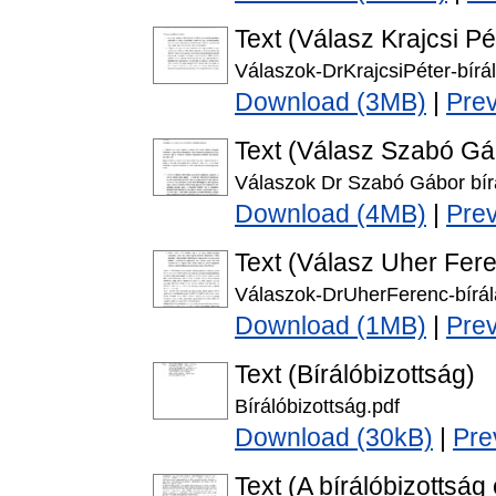
Text (Válasz Krajcsi P
Válaszok-DrKrajcsiPéter-bírál
Download (3MB)
|
Pre
Text (Válasz Szabó G
Válaszok Dr Szabó Gábor bírá
Download (4MB)
|
Pre
Text (Válasz Uher Fer
Válaszok-DrUherFerenc-bírála
Download (1MB)
|
Pre
Text (Bírálóbizottság)
Bírálóbizottság.pdf
Download (30kB)
|
Pre
Text (A bírálóbizottság