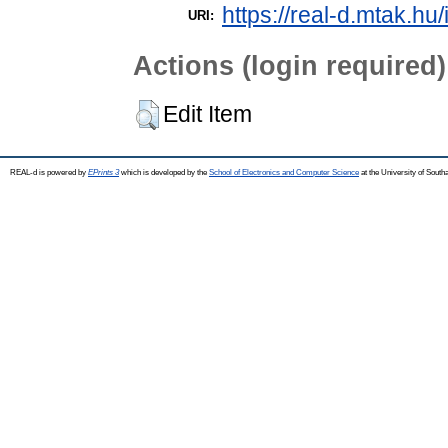
https://real-d.mtak.hu/
URI:
Actions (login required)
Edit Item
REAL-d is powered by
EPrints 3
which is developed by the
School of Electronics and Computer Science
at the University of Sout