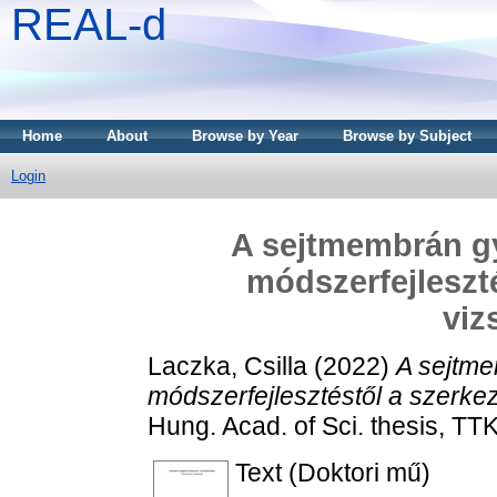
REAL-d
Home
About
Browse by Year
Browse by Subject
Login
A sejtmembrán gy
módszerfejleszté
viz
Laczka, Csilla
(2022)
A sejtme
módszerfejlesztéstől a szerkez
Hung. Acad. of Sci. thesis, TTK
Text (Doktori mű)