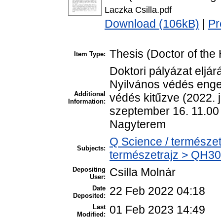
Laczka Csilla.pdf
Download (106kB)
|
Pr
Thesis (Doctor of the 
Item Type:
Doktori pályázat eljár
Nyilvános védés enged
Additional
védés kitűzve (2022. 
Information:
szeptember 16. 11.00
Nagyterem
Q Science / természet
Subjects:
természetrajz > QH301
Depositing
Csilla Molnár
User:
Date
22 Feb 2022 04:18
Deposited:
Last
01 Feb 2023 14:49
Modified: