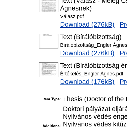
Text (Válasz - Meleg C
Ágnesnek)
Válasz.pdf
Download (276kB)
|
Pr
Text (Bírálóbizottság)
Bírálóbizottság_Engler Ágnes
Download (276kB)
|
Pr
Text (Bírálóbizottság é
Értékelés_Engler Ágnes.pdf
Download (176kB)
|
Pr
Thesis (Doctor of the 
Item Type:
Doktori pályázat eljá
Nyilvános védés enge
Nyilvános védés kitűz
Additional