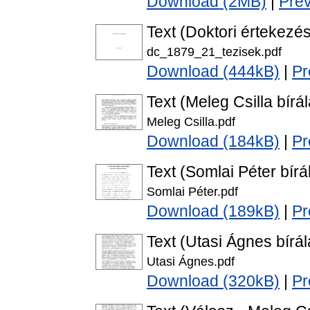
Download (2MB)
|
Pre
Text (Doktori értekezés
dc_1879_21_tezisek.pdf
Download (444kB)
|
Pr
Text (Meleg Csilla bírál
Meleg Csilla.pdf
Download (184kB)
|
Pr
Text (Somlai Péter bírá
Somlai Péter.pdf
Download (189kB)
|
Pr
Text (Utasi Ágnes bírál
Utasi Ágnes.pdf
Download (320kB)
|
Pr