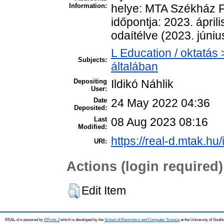
Information:
helye: MTA Székház F
időpontja: 2023. ápril
odaítélve (2023. júniu
L Education / oktatás 
Subjects:
általában
Depositing
Ildikó Náhlik
User:
Date
24 May 2022 04:36
Deposited:
Last
08 Aug 2023 08:16
Modified:
https://real-d.mtak.hu/
URI:
Actions (login required)
Edit Item
REAL-d is powered by
EPrints 3
which is developed by the
School of Electronics and Computer Science
at the University of Sout