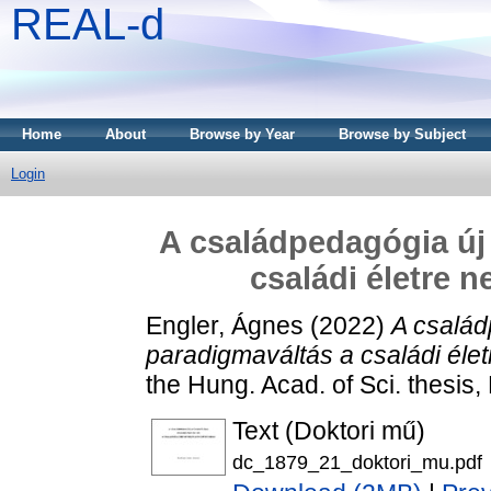
REAL-d
Home
About
Browse by Year
Browse by Subject
Login
A családpedagógia új 
családi életre 
Engler, Ágnes
(2022)
A család
paradigmaváltás a családi éle
the Hung. Acad. of Sci. thesis,
Text (Doktori mű)
dc_1879_21_doktori_mu.pdf