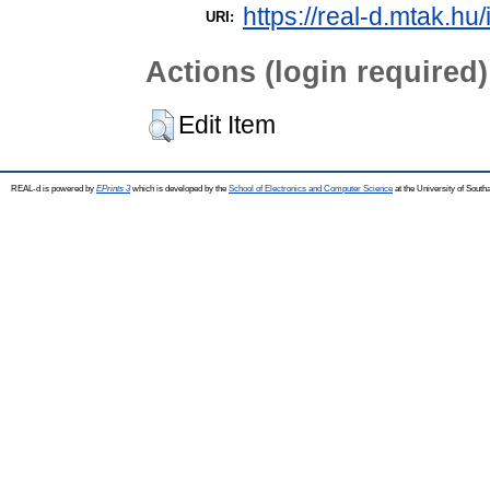
https://real-d.mtak.hu/
URI:
Actions (login required)
Edit Item
REAL-d is powered by
EPrints 3
which is developed by the
School of Electronics and Computer Science
at the University of Sout