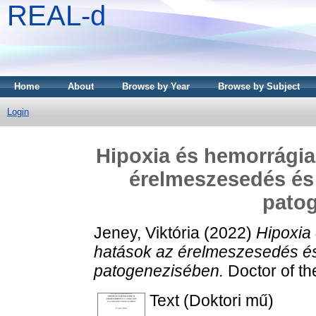
REAL-d
Home
About
Browse by Year
Browse by Subject
Login
Hipoxia és hemorrágia
érelmeszesedés és 
pato
Jeney, Viktória
(2022)
Hipoxia
hatások az érelmeszesedés és 
patogenezisében.
Doctor of th
Text (Doktori mű)