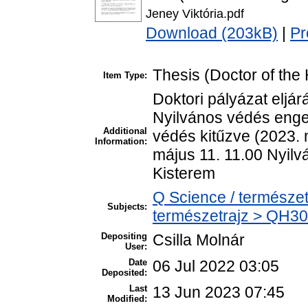
Jeney Viktória.pdf
Download (203kB)
|
Pr
Thesis (Doctor of the 
Item Type:
Doktori pályázat eljár
Nyilvános védés enge
Additional
védés kitűzve (2023. 
Information:
május 11. 11.00 Nyil
Kisterem
Q Science / természet
Subjects:
természetrajz > QH301
Depositing
Csilla Molnár
User:
Date
06 Jul 2022 03:05
Deposited:
Last
13 Jun 2023 07:45
Modified: