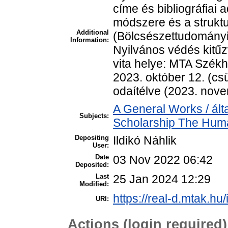
címe és bibliográfiai 
módszere és a strukt
Additional
(Bölcsészettudományi
Information:
Nyilvános védés kitűz
vita helye: MTA Székh
2023. október 12. (cs
odaítélve (2023. nove
A General Works / ált
Subjects:
Scholarship The Human
Depositing
Ildikó Náhlik
User:
Date
03 Nov 2022 06:42
Deposited:
Last
25 Jan 2024 12:29
Modified:
https://real-d.mtak.hu/
URI:
Actions (login required)