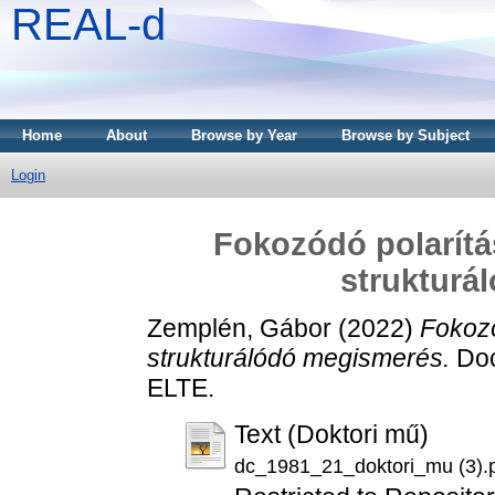
REAL-d
Home
About
Browse by Year
Browse by Subject
Login
Fokozódó polarítá
strukturá
Zemplén, Gábor
(2022)
Fokozó
strukturálódó megismerés.
Doct
ELTE.
Text (Doktori mű)
dc_1981_21_doktori_mu (3).