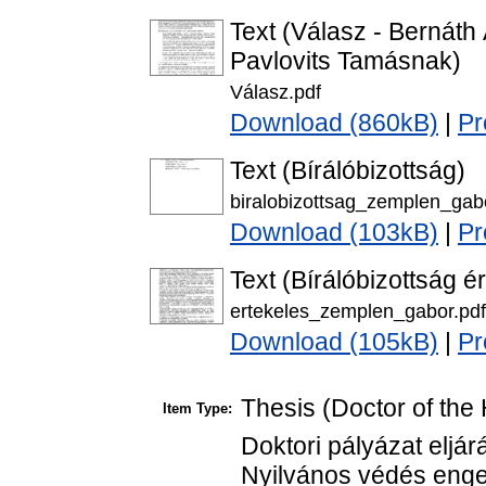
Text (Válasz - Bernáth
Pavlovits Tamásnak)
Válasz.pdf
Download (860kB)
|
Pr
Text (Bírálóbizottság)
biralobizottsag_zemplen_gab
Download (103kB)
|
Pr
Text (Bírálóbizottság é
ertekeles_zemplen_gabor.pdf
Download (105kB)
|
Pr
Thesis (Doctor of the 
Item Type:
Doktori pályázat eljár
Nyilvános védés enged