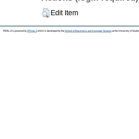
Edit Item
REAL-d is powered by
EPrints 3
which is developed by the
School of Electronics and Computer Science
at the University of Sout