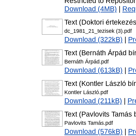
Restricted to Repositor
Download (4MB)
|
Req
Text (Doktori értekezés
dc_1981_21_tezisek (3).pdf
Download (322kB)
|
Pr
Text (Bernáth Árpád bír
Bernáth Árpád.pdf
Download (613kB)
|
Pr
Text (Kontler László bír
Kontler László.pdf
Download (211kB)
|
Pr
Text (Pavlovits Tamás b
Pavlovits Tamás.pdf
Download (576kB)
|
Pr