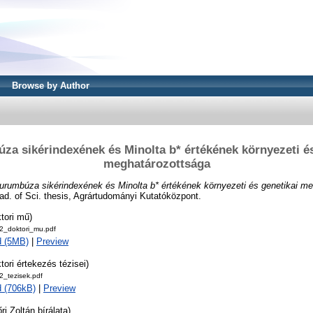
Browse by Author
za sikérindexének és Minolta b* értékének környezeti és
meghatározottsága
urumbúza sikérindexének és Minolta b* értékének környezeti és genetikai me
ad. of Sci. thesis, Agrártudományi Kutatóközpont.
tori mű)
_doktori_mu.pdf
d (5MB)
|
Preview
tori értekezés tézisei)
_tezisek.pdf
 (706kB)
|
Preview
ri Zoltán bírálata)