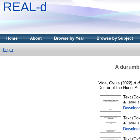
REAL-d
Home
About
Browse by Year
Browse by Subject
Login
A durumbú
Vida, Gyula
(2022)
A d
Doctor of the Hung. Ac
Text (Dok
dc_2004_22
Downloa
Text (Dok
dc_2004_22
Download
Text (Győ