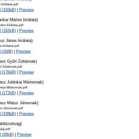
 bírálata.pdf
 (150kB)
|
Preview
ánkai Márton bírálata)
rton bírálata.pdf
 (162kB)
|
Preview
uz János bírálata)
 bírálata.pdf
d (2MB)
|
Preview
asz Győri Zoltánnak)
i Zoltánnak.pdf
 (176kB)
|
Preview
lasz Jolánkai Mártonnak)
nkai Mártonnak.pdf
 (172kB)
|
Preview
lasz Matuz Jánosnak)
uz Jánosnak.pdf
 (338kB)
|
Preview
álóbizottság)
tság.pdf
 (30kB)
|
Preview