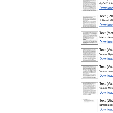
Győri Zoltán
Download
Text (Jol
Jolánkai Má
Download
Text (Mat
Matuz János
Downloa
Text (Vál
Válasz Győr
Download
Text (Vá
Válasz Jolá
Download
Text (Vá
Válasz Mat
Download
Text (Bír
Bírálóbizot
Download