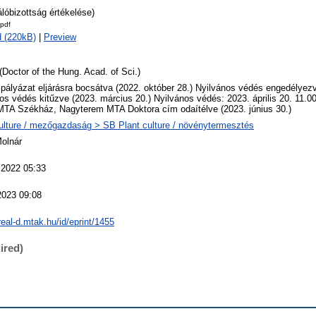
álóbizottság értékelése)
.pdf
 (220kB)
|
Preview
(Doctor of the Hung. Acad. of Sci.)
 pályázat eljárásra bocsátva (2022. október 28.) Nyilvános védés engedélyezv
os védés kitűzve (2023. március 20.) Nyilvános védés: 2023. április 20. 11.
MTA Székház, Nagyterem MTA Doktora cím odaítélve (2023. június 30.)
ulture / mezőgazdaság > SB Plant culture / növénytermesztés
Molnár
 2022 05:33
2023 09:08
/real-d.mtak.hu/id/eprint/1455
ired)