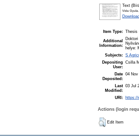
Text (Bír
Vida Gyula
Download
Item Type:
Thesis 
Doktori
Additional
Nyilván
Information:
helye: 
Subjects:
S Agric
Depositing
Csilla 
User:
Date
04 Nov
Deposited:
Last
03 Jul 
Modified:
URI:
https:/
Actions (login requ
Edit Item