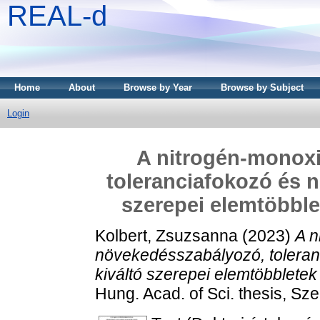
REAL-d
Home
About
Browse by Year
Browse by Subject
Login
A nitrogén-monox
toleranciafokozó és ni
szerepei elemtöbbl
Kolbert, Zsuzsanna
(2023)
A n
növekedésszabályozó, toleranci
kiváltó szerepei elemtöbblete
Hung. Acad. of Sci. thesis, 