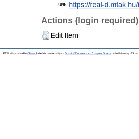
https://real-d.mtak.hu/
URI:
Actions (login required)
Edit Item
REAL-d is powered by
EPrints 3
which is developed by the
School of Electronics and Computer Science
at the University of Sout