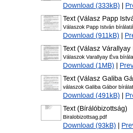
Download (333kB)
|
Pr
Text (Válasz Papp Istv
Válaszok Papp István bírálatá
Download (911kB)
|
Pr
Text (Válasz Várallyay
Válaszok Varallyay Éva bírála
Download (1MB)
|
Pre
Text (Válasz Galiba G
válaszok Galiba Gábor bírála
Download (491kB)
|
Pr
Text (Bírálóbizottság)
Biralobizottsag.pdf
Download (93kB)
|
Pre