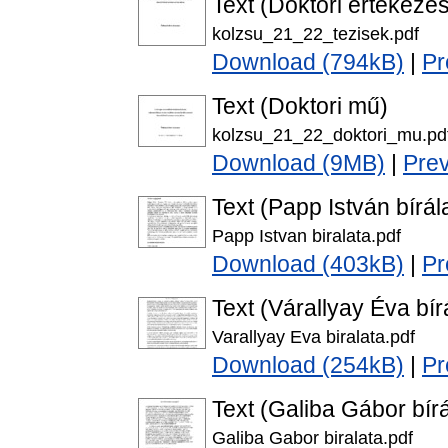
Text (Doktori értekezés
kolzsu_21_22_tezisek.pdf
Download (794kB)
|
Pr
Text (Doktori mű)
kolzsu_21_22_doktori_mu.pd
Download (9MB)
|
Pre
Text (Papp István bírál
Papp Istvan biralata.pdf
Download (403kB)
|
Pr
Text (Várallyay Éva bír
Varallyay Eva biralata.pdf
Download (254kB)
|
Pr
Text (Galiba Gábor bírá
Galiba Gabor biralata.pdf