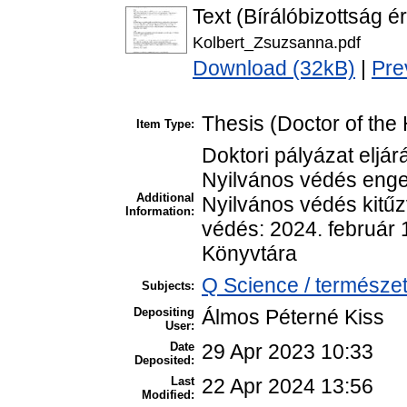
Text (Bírálóbizottság é
Kolbert_Zsuzsanna.pdf
Download (32kB)
|
Pre
Thesis (Doctor of the 
Item Type:
Doktori pályázat eljár
Nyilvános védés enge
Additional
Nyilvános védés kitű
Information:
védés: 2024. február 
Könyvtára
Q Science / természe
Subjects:
Depositing
Álmos Péterné Kiss
User:
Date
29 Apr 2023 10:33
Deposited:
Last
22 Apr 2024 13:56
Modified: