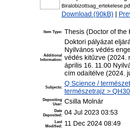
Biralobizottsag_ertekelese.pd
Download (90kB)
|
Pre
Thesis (Doctor of the 
Item Type:
Doktori pályázat eljár
Nyilvános védés enge
Additional
védés kitűzve (2024. 
Information:
április 16. 11.00 Nyi
cím odaítélve (2024. j
Q Science / természet
Subjects:
természetrajz > QH301
Depositing
Csilla Molnár
User:
Date
04 Jul 2023 03:53
Deposited:
Last
11 Dec 2024 08:49
Modified: