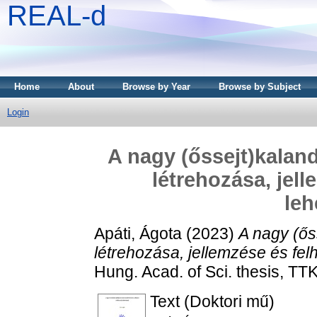
REAL-d
Home
About
Browse by Year
Browse by Subject
Login
A nagy (őssejt)kaland
létrehozása, jel
leh
Apáti, Ágota
(2023)
A nagy (ős
létrehozása, jellemzése és fel
Hung. Acad. of Sci. thesis, TTK
Text (Doktori mű)