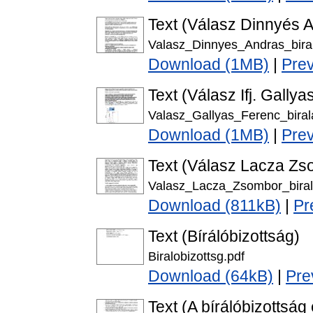
Text (Válasz Dinnyés A
Valasz_Dinnyes_Andras_biral
Download (1MB)
|
Pre
Text (Válasz Ifj. Gallya
Valasz_Gallyas_Ferenc_biral
Download (1MB)
|
Pre
Text (Válasz Lacza Zso
Valasz_Lacza_Zsombor_biral
Download (811kB)
|
Pr
Text (Bírálóbizottság)
Biralobizottsg.pdf
Download (64kB)
|
Pre
Text (A bírálóbizottság