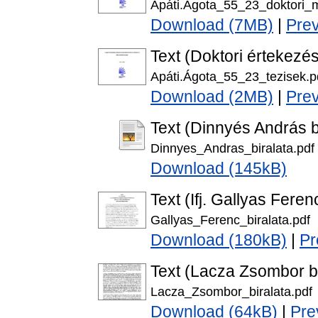
Apáti.Ágota_55_23_doktori_
Download (7MB)
|
Pre
Text (Doktori értekezés
Apáti.Ágota_55_23_tezisek.p
Download (2MB)
|
Pre
Text (Dinnyés András b
Dinnyes_Andras_biralata.pdf
Download (145kB)
Text (Ifj. Gallyas Feren
Gallyas_Ferenc_biralata.pdf
Download (180kB)
|
Pr
Text (Lacza Zsombor bí
Lacza_Zsombor_biralata.pdf
Download (64kB)
|
Pre