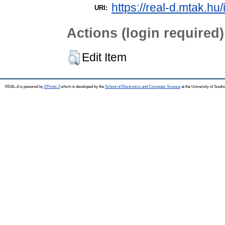
https://real-d.mtak.hu/
URI:
Actions (login required)
Edit Item
REAL-d is powered by
EPrints 3
which is developed by the
School of Electronics and Computer Science
at the University of Sout