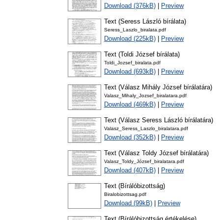
Download (376kB)
|
Preview
Text (Seress László bírálata)
Seress_Laszlo_biralata.pdf
Download (225kB)
|
Preview
Text (Toldi József bírálata)
Toldi_Jozsef_biralata.pdf
Download (693kB)
|
Preview
Text (Válasz Mihály József bírálatára)
Valasz_Mihaly_Jozsef_biralatara.pdf
Download (469kB)
|
Preview
Text (Válasz Seress László bírálatára)
Valasz_Seress_Laszlo_biralatara.pdf
Download (352kB)
|
Preview
Text (Válasz Toldy József bírálatára)
Valasz_Toldy_József_biralatara.pdf
Download (407kB)
|
Preview
Text (Bírálóbizottság)
Biralobizottsag.pdf
Download (99kB)
|
Preview
Text (Bírálóbizottság értékelése)