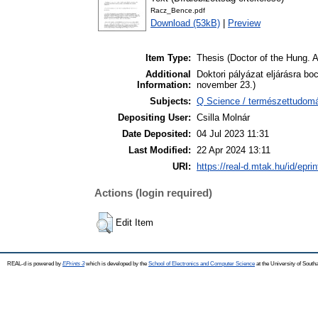
Racz_Bence.pdf
Download (53kB)
|
Preview
Item Type:
Thesis (Doctor of the Hung. A
Additional
Doktori pályázat eljárásra b
Information:
november 23.)
Subjects:
Q Science / természettudomán
Depositing User:
Csilla Molnár
Date Deposited:
04 Jul 2023 11:31
Last Modified:
22 Apr 2024 13:11
URI:
https://real-d.mtak.hu/id/epri
Actions (login required)
Edit Item
REAL-d is powered by
EPrints 3
which is developed by the
School of Electronics and Computer Science
at the University of Sout