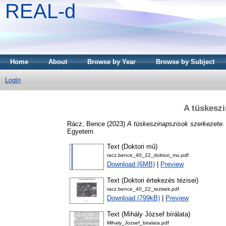
REAL-d
Home
About
Browse by Year
Browse by Subject
Login
A tüskeszi
Rácz, Bence
(2023)
A tüskeszinapszisok szerkezete.
Egyetem.
Text (Doktori mű)
racz.bence_40_22_doktori_mu.pdf
Download (6MB)
|
Preview
Text (Doktori értekezés tézisei)
racz.bence_40_22_tezisek.pdf
Download (799kB)
|
Preview
Text (Mihály József bírálata)
Mihaly_Jozsef_biralata.pdf