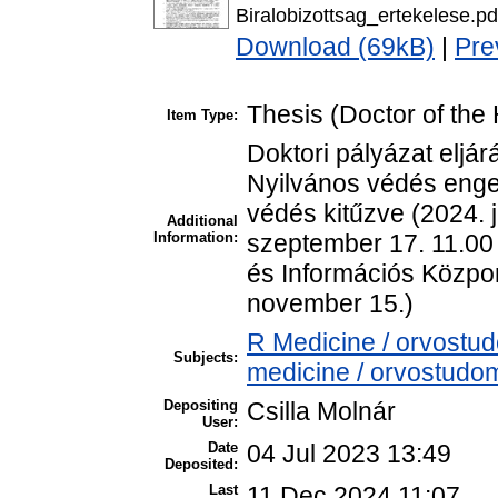
Biralobizottsag_ertekelese.pd
Download (69kB)
|
Pre
Thesis (Doctor of the 
Item Type:
Doktori pályázat eljár
Nyilvános védés enge
védés kitűzve (2024. j
Additional
Information:
szeptember 17. 11.00
és Információs Közpo
november 15.)
R Medicine / orvostu
Subjects:
medicine / orvostudom
Depositing
Csilla Molnár
User:
Date
04 Jul 2023 13:49
Deposited:
Last
11 Dec 2024 11:07