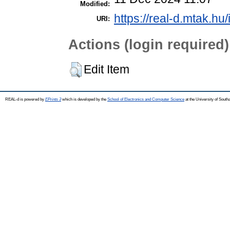
Modified:
https://real-d.mtak.hu/
URI:
Actions (login required)
Edit Item
REAL-d is powered by
EPrints 3
which is developed by the
School of Electronics and Computer Science
at the University of Sout