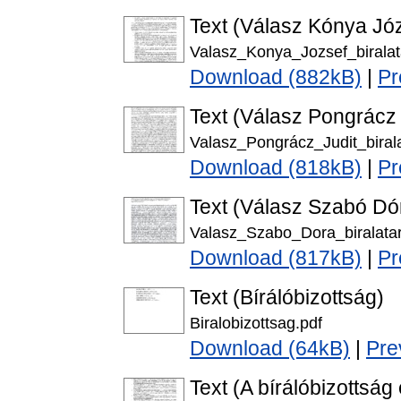
Text (Válasz Kónya Józ
Valasz_Konya_Jozsef_biralat
Download (882kB)
|
Pr
Text (Válasz Pongrácz J
Valasz_Pongrácz_Judit_birala
Download (818kB)
|
Pr
Text (Válasz Szabó Dór
Valasz_Szabo_Dora_biralatar
Download (817kB)
|
Pr
Text (Bírálóbizottság)
Biralobizottsag.pdf
Download (64kB)
|
Pre
Text (A bírálóbizottság