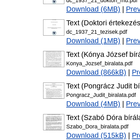
dc_1937_21_doktori_mu.pdf
Download (6MB)
|
Pre
Text (Doktori értekezés
dc_1937_21_tezisek.pdf
Download (1MB)
|
Pre
Text (Kónya József bírá
Konya_Jozsef_biralata.pdf
Download (866kB)
|
Pr
Text (Pongrácz Judit bí
Pongracz_Judit_biralata.pdf
Download (4MB)
|
Pre
Text (Szabó Dóra bírál
Szabo_Dora_biralata.pdf
Download (515kB)
|
Pr