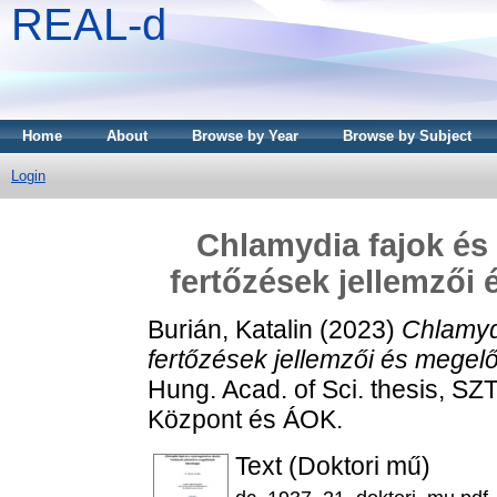
REAL-d
Home
About
Browse by Year
Browse by Subject
Login
Chlamydia fajok és
fertőzések jellemzői
Burián, Katalin
(2023)
Chlamyd
fertőzések jellemzői és megel
Hung. Acad. of Sci. thesis, SZT
Központ és ÁOK.
Text (Doktori mű)