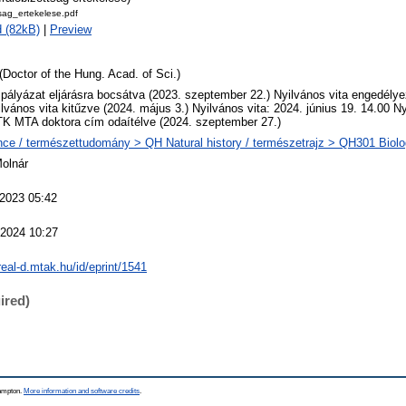
tsag_ertekelese.pdf
 (82kB)
|
Preview
(Doctor of the Hung. Acad. of Sci.)
 pályázat eljárásra bocsátva (2023. szeptember 22.) Nyilvános vita engedélye
ilvános vita kitűzve (2024. május 3.) Nyilvános vita: 2024. június 19. 14.00 Ny
K MTA doktora cím odaítélve (2024. szeptember 27.)
ce / természettudomány > QH Natural history / természetrajz > QH301 Biolog
Molnár
 2023 05:42
 2024 10:27
/real-d.mtak.hu/id/eprint/1541
ired)
hampton.
More information and software credits
.