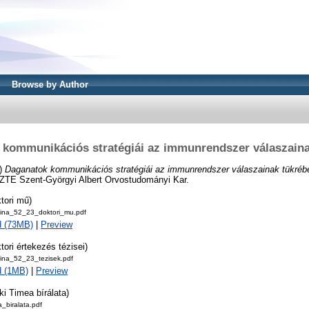
Browse by Author
 kommunikációs stratégiái az immunrendszer válaszaina
)
Daganatok kommunikációs stratégiái az immunrendszer válaszainak tükréb
 SZTE Szent-Györgyi Albert Orvostudományi Kar.
tori mű)
ztina_52_23_doktori_mu.pdf
d (73MB)
|
Preview
tori értekezés tézisei)
tina_52_23_tezisek.pdf
d (1MB)
|
Preview
ki Timea bírálata)
_biralata.pdf