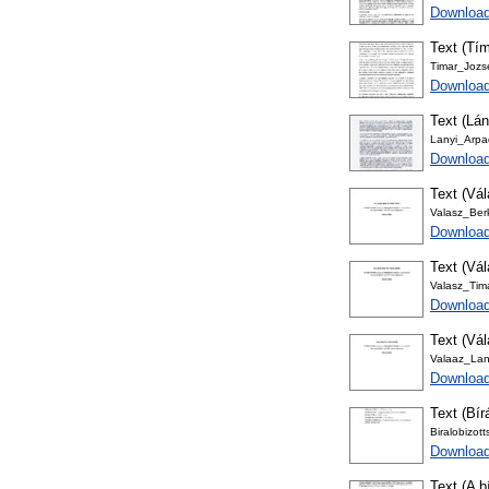
Download
Text (Tím
Timar_Jozse
Download
Text (Lán
Lanyi_Arpad
Downloa
Text (Vál
Valasz_Berk
Download
Text (Vál
Valasz_Tima
Download
Text (Vál
Valaaz_Lan
Download
Text (Bír
Biralobizot
Download
Text (A b