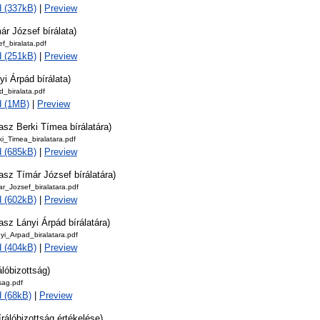
 (337kB)
|
Preview
ár József bírálata)
f_biralata.pdf
 (251kB)
|
Preview
yi Árpád bírálata)
_biralata.pdf
d (1MB)
|
Preview
asz Berki Tímea bírálatára)
i_Timea_biralatara.pdf
 (685kB)
|
Preview
asz Tímár József bírálatára)
r_Jozsef_biralatara.pdf
 (602kB)
|
Preview
asz Lányi Árpád bírálatára)
yi_Arpad_biralatara.pdf
 (404kB)
|
Preview
álóbizottság)
tsag.pdf
 (68kB)
|
Preview
írálóbizottság értékelése)