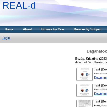
REAL-d
Home
About
Browse by Year
Browse by Subject
Login
Daganatok
Buzás, Krisztina
(2023
Acad. of Sci. thesis,
Text (Dok
buzas.kris
Downloa
Text (Dok
buzas.krisz
Downloa
Text (Ber
Berki_Timea