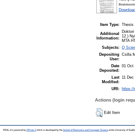
Biralobizot
Download
Item Type:
Thesis 
Doktori
Additional
12.) Ny
Information:
MTA HT
Subjects:
Q Scien
Depositing
Csilla 
User:
Date
01 Oct
Deposited:
Last
11 Dec
Modified:
URI:
https:/
Actions (login requ
Edit Item
REAL-d is powered by
EPrints 3
which is developed by the
School of Electronics and Computer Science
at the University of Sout