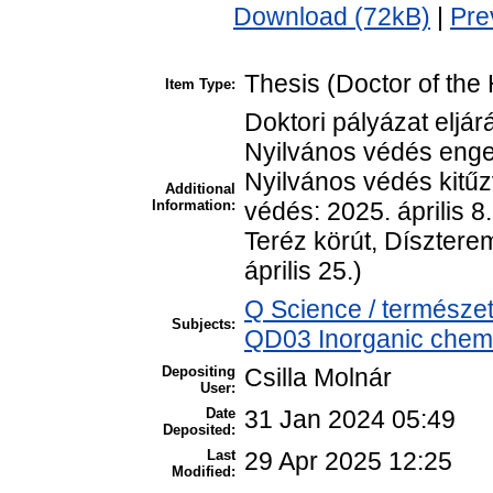
Download (72kB)
|
Pre
Thesis (Doctor of the 
Item Type:
Doktori pályázat eljár
Nyilvános védés enge
Nyilvános védés kitűz
Additional
Information:
védés: 2025. április 
Teréz körút, Dísztere
április 25.)
Q Science / természe
Subjects:
QD03 Inorganic chemis
Depositing
Csilla Molnár
User:
Date
31 Jan 2024 05:49
Deposited:
Last
29 Apr 2025 12:25
Modified: