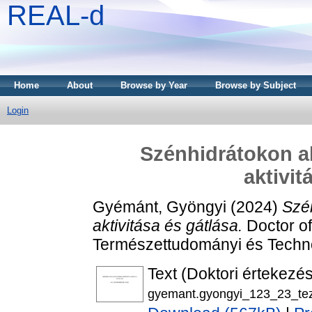
REAL-d
Home
About
Browse by Year
Browse by Subject
Login
Szénhidrátokon ak
aktivit
Gyémánt, Gyöngyi
(2024)
Szé
aktivitása és gátlása.
Doctor of
Természettudományi és Techno
Text (Doktori értekezés
gyemant.gyongyi_123_23_tez