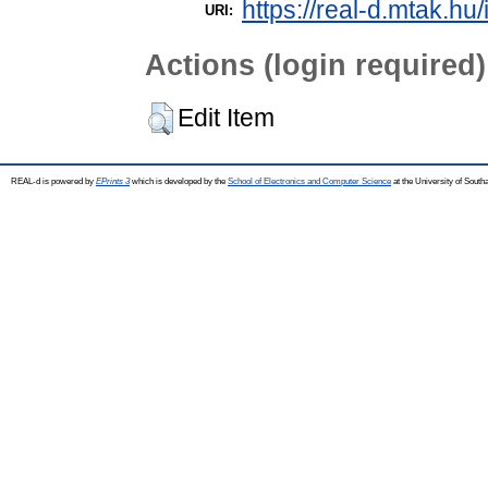
https://real-d.mtak.hu/
URI:
Actions (login required)
Edit Item
REAL-d is powered by
EPrints 3
which is developed by the
School of Electronics and Computer Science
at the University of Sout