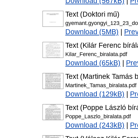
Download (567kB)
|
Pr
Text (Doktori mű)
gyemant.gyongyi_123_23_dok
Download (5MB)
|
Pre
Text (Kilár Ferenc bírál
Kilar_Ferenc_biralata.pdf
Download (65kB)
|
Pre
Text (Martinek Tamás b
Martinek_Tamas_biralata.pdf
Download (129kB)
|
Pr
Text (Poppe László bír
Poppe_Laszlo_biralata.pdf
Download (243kB)
|
Pr