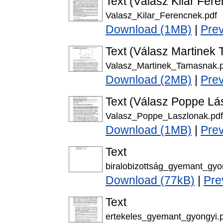
Text (Válasz Kilár Fer
Valasz_Kilar_Ferencnek.pdf
Download (1MB)
|
Pre
Text (Válasz Martinek
Valasz_Martinek_Tamasnak.p
Download (2MB)
|
Pre
Text (Válasz Poppe Lá
Valasz_Poppe_Laszlonak.pdf
Download (1MB)
|
Pre
Text
biralobizottság_gyemant_gyo
Download (77kB)
|
Pre
Text
ertekeles_gyemant_gyongyi.