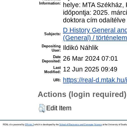
Information:
helye: MTA Székház, F
időpontja: 2025. márc
doktora cím odaítélve
D History General and
Subjects:
(General) / történelem
Depositing
Ildikó Náhlik
User:
Date
26 Mar 2024 07:01
Deposited:
Last
12 Jun 2025 09:49
Modified:
https://real-d.mtak.hu/
URI:
Actions (login required)
Edit Item
REAL-d is powered by
EPrints 3
which is developed by the
School of Electronics and Computer Science
at the University of Sout