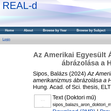
REAL-d
Home
About
Browse by Year
Browse by Subject
Login
Az Amerikai Egyesült 
ábrázolása a 
Sipos, Balázs
(2024)
Az Ameri
amerikanizmus ábrázolása a H
Hung. Acad. of Sci. thesis, ELT
Text (Doktori mű)
sipos_balazs_aron_doktori_m