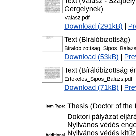
Text (Válasz - Szajbé
Gergelynek)
Valasz.pdf
Download (291kB)
|
Pr
Text (Bírálóbizottság)
Biralobizottsag_Sipos_Balazs
Download (53kB)
|
Pre
Text (Bírálóbizottság é
Ertekeles_Sipos_Balazs.pdf
Download (71kB)
|
Pre
Thesis (Doctor of the 
Item Type:
Doktori pályázat eljá
Nyilvános védés enge
Nyilvános védés kitűzv
Additional