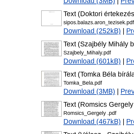
Download (3MB)
|
Pre
Text (Doktori értekezés
sipos.balazs.aron_tezisek.pdf
Download (252kB)
|
Pr
Text (Szajbély Mihály b
Szajbely_Mihaly.pdf
Download (601kB)
|
Pr
Text (Tomka Béla bírál
Tomka_Bela.pdf
Download (3MB)
|
Pre
Text (Romsics Gergely 
Romsics_Gergely .pdf
Download (467kB)
|
Pr