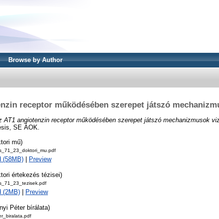
Browse by Author
enzin receptor működésében szerepet játszó mechanizmu
z AT1 angiotenzin receptor működésében szerepet játszó mechanizmusok viz
hesis, SE ÁOK.
tori mű)
as_71_23_doktori_mu.pdf
d (58MB)
|
Preview
tori értekezés tézisei)
as_71_23_tezisek.pdf
d (2MB)
|
Preview
nyi Péter bírálata)
r_biralata.pdf