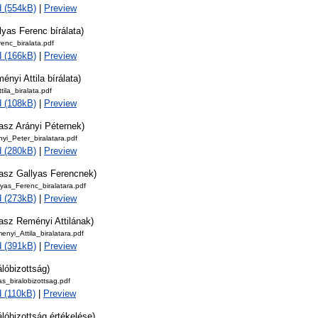
 (554kB)
|
Preview
lyas Ferenc bírálata)
enc_biralata.pdf
 (166kB)
|
Preview
ényi Attila bírálata)
ila_biralata.pdf
 (108kB)
|
Preview
asz Arányi Péternek)
yi_Peter_biralatara.pdf
 (280kB)
|
Preview
lasz Gallyas Ferencnek)
yas_Ferenc_biralatara.pdf
 (273kB)
|
Preview
asz Reményi Attilának)
nyi_Attila_biralatara.pdf
 (391kB)
|
Preview
álóbizottság)
s_biralobizottsag.pdf
 (110kB)
|
Preview
álóbizottság értékelése)