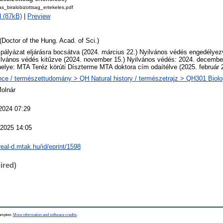
s_biralobizottsag_ertekeles.pdf
 (87kB)
|
Preview
(Doctor of the Hung. Acad. of Sci.)
 pályázat eljárásra bocsátva (2024. március 22.) Nyilvános védés engedélye
ilvános védés kitűzve (2024. november 15.) Nyilvános védés: 2024. decembe
elye: MTA Teréz körúti Díszterme MTA doktora cím odaítélve (2025. február 2
ce / természettudomány > QH Natural history / természetrajz > QH301 Biolog
Molnár
2024 07:29
 2025 14:05
/real-d.mtak.hu/id/eprint/1598
ired)
hampton.
More information and software credits
.