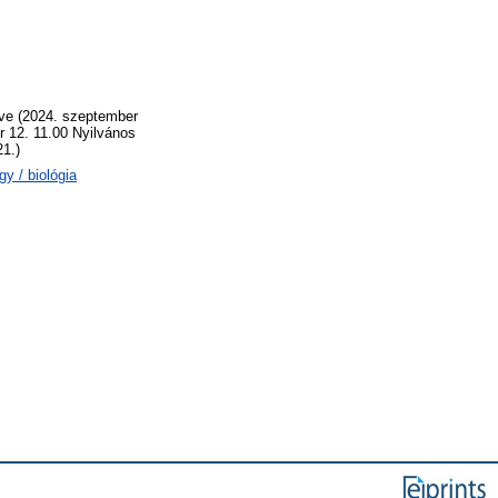
zve (2024. szeptember
r 12. 11.00 Nyilvános
1.)
y / biológia