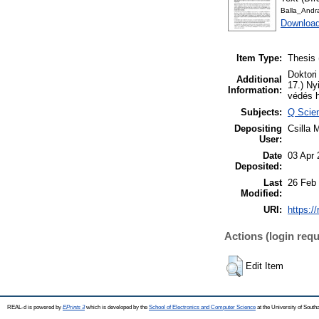
Balla_Andra
Download
Item Type:
Thesis 
Doktori
Additional
17.) Ny
Information:
védés h
Subjects:
Q Scien
Depositing
Csilla 
User:
Date
03 Apr 
Deposited:
Last
26 Feb
Modified:
URI:
https:/
Actions (login requ
Edit Item
REAL-d is powered by
EPrints 3
which is developed by the
School of Electronics and Computer Science
at the University of Sout