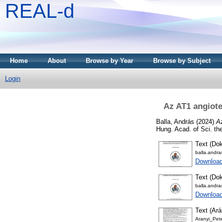
REAL-d
Home
About
Browse by Year
Browse by Subject
Login
Az AT1 angiot
Balla, András
(2024)
A
Hung. Acad. of Sci. t
Text (Dok
balla.andr
Downloa
Text (Dok
balla.andr
Downloa
Text (Ará
Aranyi_Pete