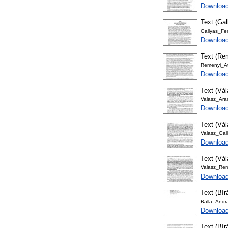
Download
Text (Gal
Gallyas_Fer
Download
Text (Rem
Remenyi_Att
Download
Text (Vál
Valasz_Aran
Download
Text (Vá
Valasz_Gall
Download
Text (Vál
Valasz_Reme
Download
Text (Bír
Balla_Andra
Download
Text (Bír