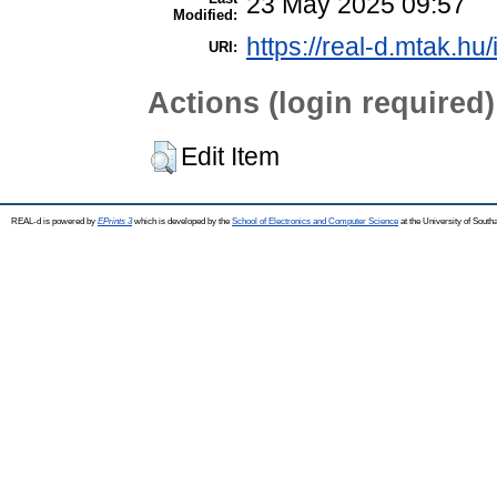
23 May 2025 09:57
Modified:
https://real-d.mtak.hu/
URI:
Actions (login required)
Edit Item
REAL-d is powered by
EPrints 3
which is developed by the
School of Electronics and Computer Science
at the University of Sout