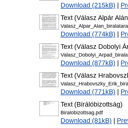
Download (215kB)
|
Pr
Text (Válasz Alpár Alán
Valasz_Alpar_Alan_biralatara
Download (774kB)
|
Pr
Text (Válasz Dobolyi Á
Valasz_Dobolyi_Arpad_birala
Download (877kB)
|
Pr
Text (Válasz Hrabovszk
Valasz_Hrabovszky_Erik_bira
Download (771kB)
|
Pr
Text (Bírálóbizottság)
Biralobizottsag.pdf
Download (81kB)
|
Pre