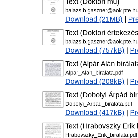
Text (Doktori mű)
balazs.b.gaszner@aok.pte.h
Download (21MB)
|
Pr
Text (Doktori értekezés
balazs.b.gaszner@aok.pte.h
Download (757kB)
|
Pr
Text (Alpár Alán bírálat
Alpar_Alan_biralata.pdf
Download (208kB)
|
Pr
Text (Dobolyi Árpád bír
Dobolyi_Arpad_biralata.pdf
Download (417kB)
|
Pr
Text (Hrabovszky Erik b
Hrabovszky_Erik_biralata.pdf