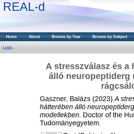
REAL-d
Home
About
Browse by Year
Browse by Subject
Login
A stresszválasz és a
álló neuropeptiderg
rágcsál
Gaszner, Balázs
(2023)
A stre
hátterében álló neuropeptide
modellekben.
Doctor of the Hun
Tudományegyetem.