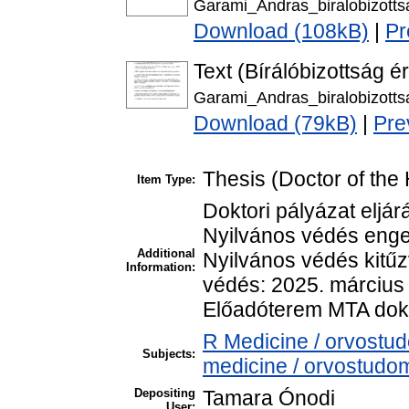
Garami_Andras_biralobizotts
Download (108kB)
|
Pr
Text (Bírálóbizottság é
Garami_Andras_biralobizotts
Download (79kB)
|
Pre
Thesis (Doctor of the 
Item Type:
Doktori pályázat eljár
Nyilvános védés enge
Additional
Nyilvános védés kitűz
Information:
védés: 2025. március
Előadóterem MTA dokt
R Medicine / orvostu
Subjects:
medicine / orvostudom
Depositing
Tamara Ónodi
User: