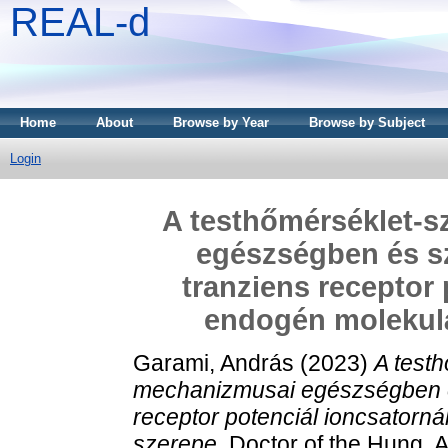
REAL-d
Home
About
Browse by Year
Browse by Subject
Login
A testhőmérséklet-
egészségben és s
tranziens receptor 
endogén molekulá
Garami, András
(2023)
A test
mechanizmusai egészségben é
receptor potenciál ioncsatorn
szerepe.
Doctor of the Hung. Ac