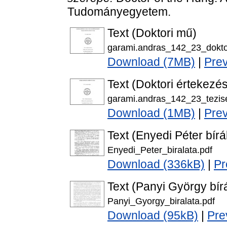
Tudományegyetem.
Text (Doktori mű)
garami.andras_142_23_dokto
Download (7MB)
|
Pre
Text (Doktori értekezés
garami.andras_142_23_tezis
Download (1MB)
|
Pre
Text (Enyedi Péter bírá
Enyedi_Peter_biralata.pdf
Download (336kB)
|
Pr
Text (Panyi György bírá
Panyi_Gyorgy_biralata.pdf
Download (95kB)
|
Pre