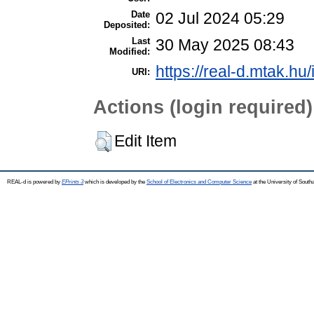
Date
02 Jul 2024 05:29
Deposited:
Last
30 May 2025 08:43
Modified:
https://real-d.mtak.hu/
URI:
Actions (login required)
Edit Item
REAL-d is powered by
EPrints 3
which is developed by the
School of Electronics and Computer Science
at the University of Sout