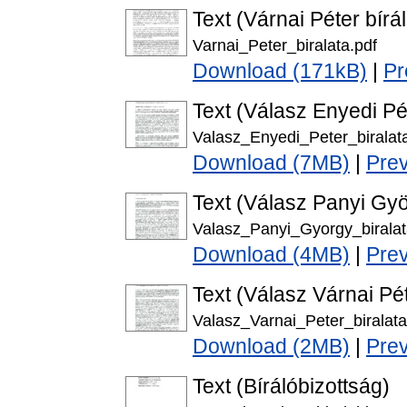
Text (Várnai Péter bírál
Varnai_Peter_biralata.pdf
Download (171kB)
|
Pr
Text (Válasz Enyedi Pét
Valasz_Enyedi_Peter_biralata
Download (7MB)
|
Pre
Text (Válasz Panyi Gyö
Valasz_Panyi_Gyorgy_biralat
Download (4MB)
|
Pre
Text (Válasz Várnai Pét
Valasz_Varnai_Peter_biralata
Download (2MB)
|
Pre
Text (Bírálóbizottság)