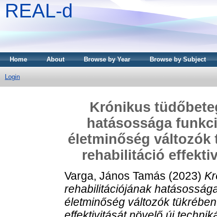
REAL-d
Home
About
Browse by Year
Browse by Subject
Login
Krónikus tüdőbeteg
hatásossága funkcio
életminőség változók 
rehabilitáció effekti
Varga, János Tamás
(2023)
Kr
rehabilitációjának hatásossága 
életminőség változók tükrében.
effektivitását növelő új technik