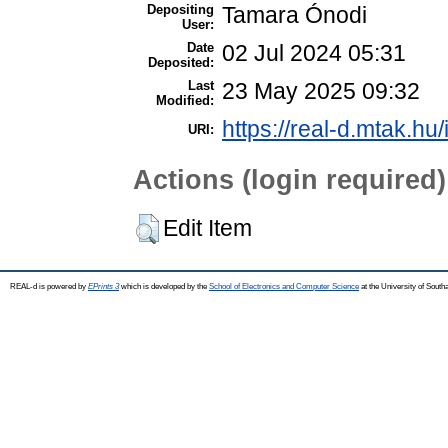
Depositing
Tamara Ónodi
User:
Date
02 Jul 2024 05:31
Deposited:
Last
23 May 2025 09:32
Modified:
https://real-d.mtak.hu/
URI:
Actions (login required)
Edit Item
REAL-d is powered by
EPrints 3
which is developed by the
School of Electronics and Computer Science
at the University of Sout