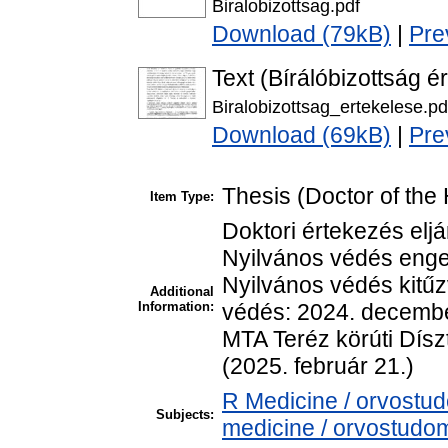
Biralobizottsag.pdf
Download (79kB)
|
Pre
Text (Bírálóbizottság é
Biralobizottsag_ertekelese.pd
Download (69kB)
|
Pre
Thesis (Doctor of the 
Item Type:
Doktori értekezés eljá
Nyilvános védés enge
Nyilvános védés kitű
Additional
Information:
védés: 2024. decembe
MTA Teréz körúti Dís
(2025. február 21.)
R Medicine / orvostu
Subjects:
medicine / orvostudom