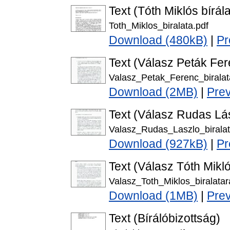
Text (Tóth Miklós bírála
Toth_Miklos_biralata.pdf
Download (480kB)
|
Pr
Text (Válasz Peták Fer
Valasz_Petak_Ferenc_biralat
Download (2MB)
|
Pre
Text (Válasz Rudas Lás
Valasz_Rudas_Laszlo_biralat
Download (927kB)
|
Pr
Text (Válasz Tóth Mikló
Valasz_Toth_Miklos_biralatar
Download (1MB)
|
Pre
Text (Bírálóbizottság)