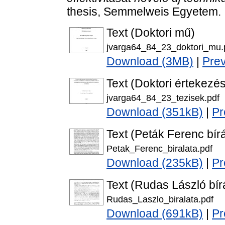
thesis, Semmelweis Egyetem.
Text (Doktori mű)
jvarga64_84_23_doktori_mu.
Download (3MB)
|
Pre
Text (Doktori értekezés
jvarga64_84_23_tezisek.pdf
Download (351kB)
|
Pr
Text (Peták Ferenc bírá
Petak_Ferenc_biralata.pdf
Download (235kB)
|
Pr
Text (Rudas László bír
Rudas_Laszlo_biralata.pdf
Download (691kB)
|
Pr