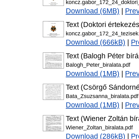
koncz.gabor_172_24_doktori
Download (6MB)
|
Pre
Text (Doktori értekezés
koncz.gabor_172_24_tezisek
Download (666kB)
|
Pr
Text (Balogh Péter bírá
Balogh_Peter_biralata.pdf
Download (1MB)
|
Pre
Text (Csörgő Sándorné
Bata_Zsuzsanna_biralata.pdf
Download (1MB)
|
Pre
Text (Wiener Zoltán bír
Wiener_Zoltan_biralata.pdf
Download (286kB)
|
Pr