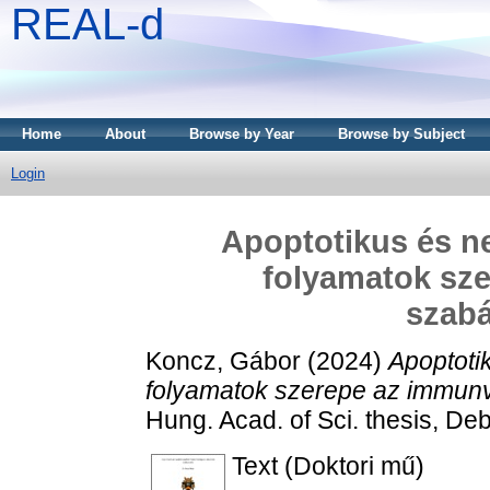
REAL-d
Home
About
Browse by Year
Browse by Subject
Login
Apoptotikus és ne
folyamatok sz
szab
Koncz, Gábor
(2024)
Apoptoti
folyamatok szerepe az immun
Hung. Acad. of Sci. thesis, D
Text (Doktori mű)