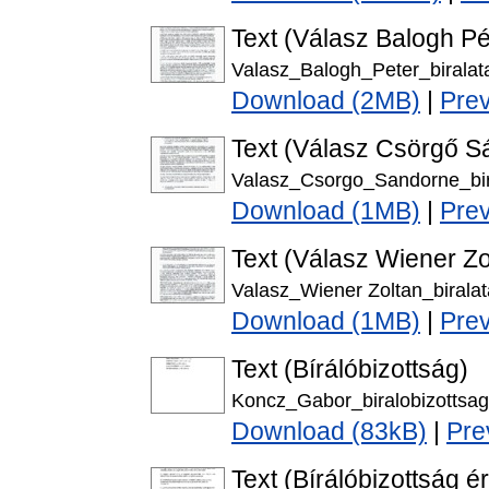
Text (Válasz Balogh Pét
Valasz_Balogh_Peter_biralat
Download (2MB)
|
Pre
Text (Válasz Csörgő Sá
Valasz_Csorgo_Sandorne_bir
Download (1MB)
|
Pre
Text (Válasz Wiener Zol
Valasz_Wiener Zoltan_biralat
Download (1MB)
|
Pre
Text (Bírálóbizottság)
Koncz_Gabor_biralobizottsag
Download (83kB)
|
Pre
Text (Bírálóbizottság é