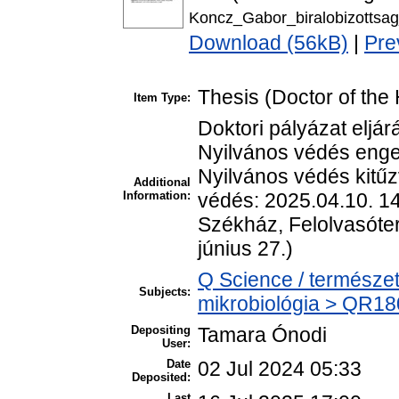
Koncz_Gabor_biralobizottsag
Download (56kB)
|
Pre
Thesis (Doctor of the 
Item Type:
Doktori pályázat eljár
Nyilvános védés enge
Nyilvános védés kitűz
Additional
Information:
védés: 2025.04.10. 1
Székház, Felolvasóte
június 27.)
Q Science / természe
Subjects:
mikrobiológia > QR18
Depositing
Tamara Ónodi
User:
Date
02 Jul 2024 05:33
Deposited:
Last