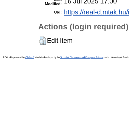
16 Jul 2025 17:00
Modified:
https://real-d.mtak.hu/
URI:
Actions (login required)
Edit Item
REAL-d is powered by
EPrints 3
which is developed by the
School of Electronics and Computer Science
at the University of Sout