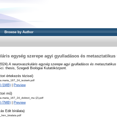
Browse by Author
láris egység szerepe agyi gyulladásos és metasztatikus
2024)
A neurovaszkuláris egység szerepe agyi gyulladásos és metasztatikus
Sci. thesis, Szegedi Biológiai Kutatóközpont.
tori értekezés tézisei)
la.maria_167_24_tezisek.pdf
d (1MB)
|
Preview
tori mű)
la.maria_167_24_doktori_mu (2).pdf
d (7MB)
|
Preview
ás Edit bírálata)
Iren_biralata.pdf