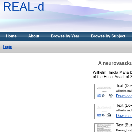
REAL-d
Home
About
Browse by Year
Browse by Subject
Login
A neurovaszku
Wilhelm, Imola Mária
(
of the Hung. Acad. of 
Text (Dok
wilhelm.imo
Downloa
Text (Dok
wilhelm.imo
Downloa
Text (Buz
Buzas_Edit_