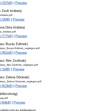
 (337kB)
|
Preview
s Zsolt bírálata)
biralata.pdf
d (2MB)
|
Preview
ena Dóra bírálata)
a_biralata.pdf
 (777kB)
|
Preview
lasz Buzás Editnek)
lasz_Buzas Editnek_vegleges.pdf
 (851kB)
|
Preview
asz Illés Zsoltnak)
lasz_Illes Zsoltnak_vegleges.pdf
d (1MB)
|
Preview
lasz Zelena Dórának)
lasz_Zelena Doranak_vegleges.pdf
 (913kB)
|
Preview
álóbizottság)
tsag.pdf
 (64kB)
|
Preview
írálóbizottság értékelése)