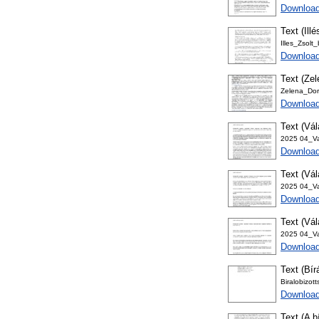
Download
Text (Illé
Illes_Zsolt_
Downloa
Text (Zel
Zelena_Dor
Download
Text (Vá
2025 04_Va
Download
Text (Vál
2025 04_Va
Downloa
Text (Vá
2025 04_Va
Download
Text (Bír
Biralobizot
Download
Text (A b