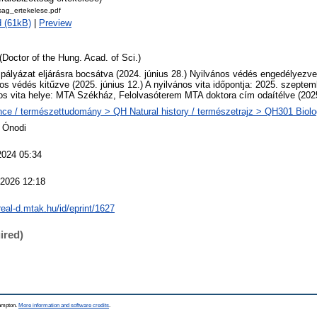
tsag_ertekelese.pdf
 (61kB)
|
Preview
(Doctor of the Hung. Acad. of Sci.)
 pályázat eljárásra bocsátva (2024. június 28.) Nyilvános védés engedélyezve
os védés kitűzve (2025. június 12.) A nyilvános vita időpontja: 2025. szeptem
os vita helye: MTA Székház, Felolvasóterem MTA doktora cím odaítélve (2025
ce / természettudomány > QH Natural history / természetrajz > QH301 Biolog
 Ónodi
2024 05:34
 2026 12:18
/real-d.mtak.hu/id/eprint/1627
ired)
hampton.
More information and software credits
.