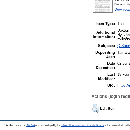
Biralobizot
Download
Item Type:
Thesis 
Doktori
Additional
Nyilván
Information:
nyilván
Subjects:
Q Scien
Depositing
Tamara
User:
Date
02 Jul 
Deposited:
Last
19 Feb
Modified:
URI:
https:/
Actions (login requ
Edit Item
REAL-d is powered by
EPrints 3
which is developed by the
School of Electronics and Computer Science
at the University of Sout