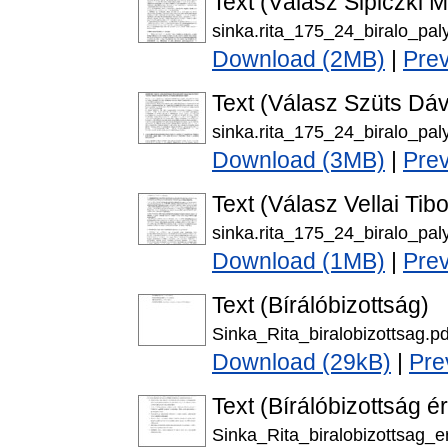
Text (Válasz Sipiczki 
sinka.rita_175_24_biralo_pal
Download (2MB)
|
Pre
Text (Válasz Szüts Dá
sinka.rita_175_24_biralo_pal
Download (3MB)
|
Pre
Text (Válasz Vellai Tib
sinka.rita_175_24_biralo_paly
Download (1MB)
|
Pre
Text (Bírálóbizottság)
Sinka_Rita_biralobizottsag.pd
Download (29kB)
|
Pre
Text (Bírálóbizottság é
Sinka_Rita_biralobizottsag_e