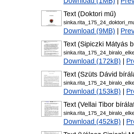
Download (1MB)
|
Pre
Text (Doktori mű)
sinka.rita_175_24_doktori_m
Download (9MB)
|
Pre
Text (Sipiczki Mátyás b
sinka.rita_175_24_biralo_elke
Download (172kB)
|
Pr
Text (Szüts Dávid bírál
sinka.rita_175_24_biralo_elke
Download (153kB)
|
Pr
Text (Vellai Tibor bírála
sinka.rita_175_24_biralo_elkes
Download (452kB)
|
Pr