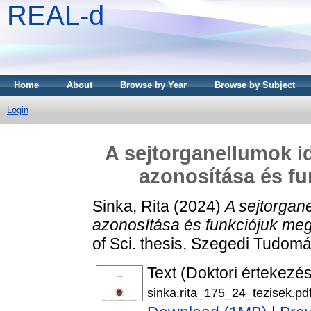
REAL-d
Home
About
Browse by Year
Browse by Subject
Login
A sejtorganellumok i
azonosítása és f
Sinka, Rita
(2024)
A sejtorgan
azonosítása és funkciójuk me
of Sci. thesis, Szegedi Tudo
Text (Doktori értekezés
sinka.rita_175_24_tezisek.pd