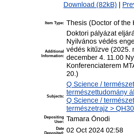
Download (82kB)
|
Pre
Thesis (Doctor of the 
Item Type:
Doktori pályázat eljá
Nyilvános védés enged
védés kitűzve (2025.
Additional
Information:
december 4. 11.00 Ny
Konferenciaterem MTA 
20.)
Q Science / természe
természettudomány ál
Subjects:
Q Science / természet
természetrajz > QH301
Depositing
Tamara Ónodi
User:
Date
02 Oct 2024 02:58
Deposited: