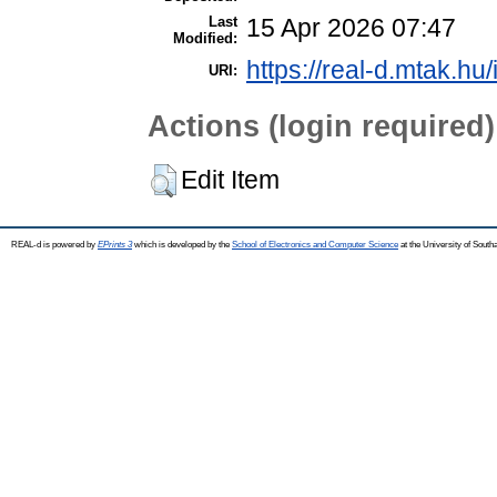
Last
15 Apr 2026 07:47
Modified:
https://real-d.mtak.hu/
URI:
Actions (login required)
Edit Item
REAL-d is powered by
EPrints 3
which is developed by the
School of Electronics and Computer Science
at the University of Sout