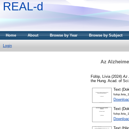
REAL-d
Home
About
Browse by Year
Browse by Subject
Login
Az Alzheimer
Fülöp, Lívia
(2024)
Az 
the Hung. Acad. of Sc
Text (Dok
fulop.livia
Downloa
Text (Dok
fulop.livia
Downloa
Text (Hár