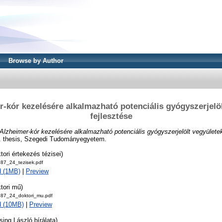
Browse by Author
-kór kezelésére alkalmazható potenciális gyógyszerjelö
fejlesztése
Alzheimer-kór kezelésére alkalmazható potenciális gyógyszerjelölt vegyületek
i. thesis, Szegedi Tudományegyetem.
tori értekezés tézisei)
_187_24_tezisek.pdf
d (1MB)
|
Preview
tori mű)
_187_24_doktori_mu.pdf
d (10MB)
|
Preview
sing László bírálata)