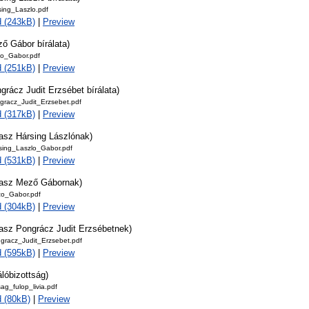
sing_Laszlo.pdf
 (243kB)
|
Preview
ő Gábor bírálata)
zo_Gabor.pdf
 (251kB)
|
Preview
grácz Judit Erzsébet bírálata)
ngracz_Judit_Erzsebet.pdf
 (317kB)
|
Preview
lasz Hársing Lászlónak)
sing_Laszlo_Gabor.pdf
 (531kB)
|
Preview
lasz Mező Gábornak)
o_Gabor.pdf
 (304kB)
|
Preview
lasz Pongrácz Judit Erzsébetnek)
gracz_Judit_Erzsebet.pdf
 (595kB)
|
Preview
álóbizottság)
sag_fulop_livia.pdf
 (80kB)
|
Preview