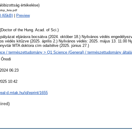
álóbizottság értékelése)
lop_livia.pdf
 (65kB)
|
Preview
(Doctor of the Hung. Acad. of Sci.)
 pályázat eljárásra bocsátva (2024. október 18.) Nyilvános védés engedélyezv
os védés kitűzve (2025. április 2.) Nyilvános védés: 2025. május 13. 11.00 N
yvtár MTA doktora cím odaítélve (2025. június 27.)
ce / természettudomány > Q1 Science (General) / természettudomány által
 Ónodi
 2024 06:23
2025 10:42
/real-d.mtak.hu/id/eprint/1655
ired)