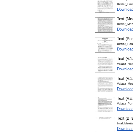
Biralat_Har
Download
Text (Mez
Biralat_Me
Download
Text (Pon
Biralat_Po
Download
Text (Vá
Valasz_Har
Download
Text (Vá
Valasz_Mez
Download
Text (Vá
Valasz_Pon
Download
Text (Bír
biralobizott
Download