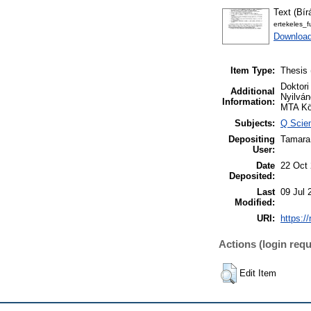
Text (Bír
ertekeles_fu
Download
Item Type:
Thesis 
Doktori
Additional
Nyilván
Information:
MTA Kön
Subjects:
Q Scien
Depositing
Tamara
User:
Date
22 Oct
Deposited:
Last
09 Jul 
Modified:
URI:
https:/
Actions (login requ
Edit Item