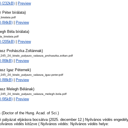
 (232kB)
|
Preview
z Péter bírálata)
biralata.pdf
 (84kB)
|
Preview
egh Béla bírálata)
a_biralata.pdf
 (205kB)
|
Preview
lasz Prohászka Zoltánnak)
_245_24_biralo_palyazo_valasza_prohaszka.zoltan.pdf
 (89kB)
|
Preview
asz Igaz Péternek)
_245_24_biralo_palyazo_valasza_igaz.peter.pdf
 (88kB)
|
Preview
lasz Melegh Bélának)
_245_24_biralo_palyazo_valasza_melegh.bela.pdf
 (95kB)
|
Preview
 (Doctor of the Hung. Acad. of Sci.)
i pályázat eljárásra bocsátva (2025. december 12.) Nyilvános védés engedél
yilvános védés kitűzve ( Nyilvános védés: Nyilvános védés helye: