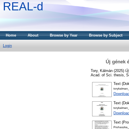
REAL-d
Home
About
Browse by Year
Browse by Subject
Login
Új gének 
Tory, Kálmán
(2025)
Új
Acad. of Sci. thesis,
Text (Dok
torykalman
Downloa
Text (Dok
torykalman
Download
Text (Pro
Prohaszka_Z