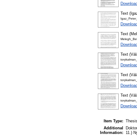
Download
Text (Iga
Igaz_Peter_
Download
Text (Mel
Melegh_Bel
Download
Text (Vá
torykalman
Download
Text (Vál
torykalman
Download
Text (Vá
torykalman
Download
Item Type:
Thesis
Additional
Doktor
Information:
11.) N