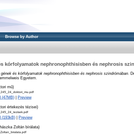
Browse by Author
és kórfolyamatok nephronophthisisben és nephrosis sz
 gének és kórfolyamatok nephronophthisisben és nephrosis szindrómában.
Do
 Semmelweis Egyetem.
tori mű)
_245_24_doktori_mu.pdf
d (47MB)
|
Preview
tori értekezés tézisei)
_245_24_tezisek.pdf
 (193kB)
|
Preview
hászka Zoltán bírálata)
oltan_biralata.pdf