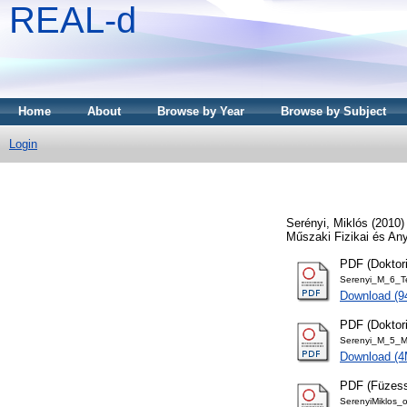
REAL-d
Home
About
Browse by Year
Browse by Subject
Login
Serényi, Miklós
(2010
Műszaki Fizikai és An
PDF (Doktori
Serenyi_M_6_Te
Download (9
PDF (Doktor
Serenyi_M_5_M
Download (
PDF (Füzessy
SerenyiMiklos_