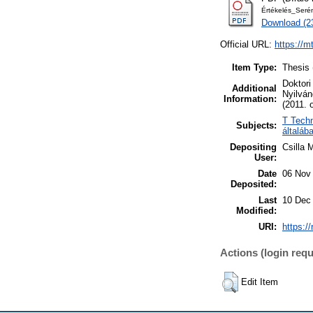
Értékelés_Serén
Download (2
Official URL:
https://m
Item Type:
Thesis 
Doktori
Additional
Nyilván
Information:
(2011. 
T Techn
Subjects:
általáb
Depositing
Csilla 
User:
Date
06 Nov
Deposited:
Last
10 Dec
Modified:
URI:
https:/
Actions (login requ
Edit Item