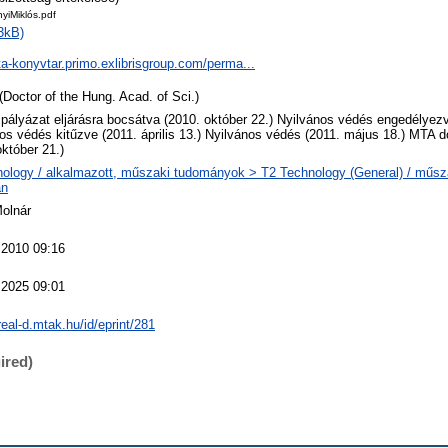
yiMiklós.pdf
3kB)
ta-konyvtar.primo.exlibrisgroup.com/perma...
(Doctor of the Hung. Acad. of Sci.)
 pályázat eljárásra bocsátva (2010. október 22.) Nyilvános védés engedélyezv
os védés kitűzve (2011. április 13.) Nyilvános védés (2011. május 18.) MTA d
október 21.)
ology / alkalmazott, műszaki tudományok > T2 Technology (General) / műs
an
Molnár
 2010 09:16
 2025 09:01
/real-d.mtak.hu/id/eprint/281
ired)