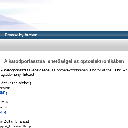
Browse by Author
A katódporlasztás lehetőségei az optoelektronikában
)
A katódporlasztás lehetőségei az optoelektronikában.
Doctor of the Hung. Ac
yagtudományi Intézet.
 értekezés tézisei)
zis.pdf
4kB)
i mű)
u.pdf
4MB)
 Zoltán bírálata)
oppvel_FuzessyZoltan.pdf