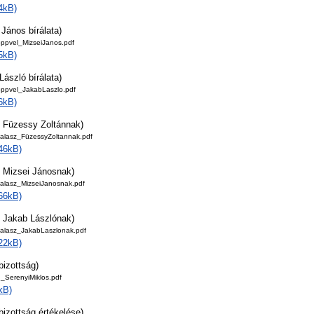
4kB)
János bírálata)
oppvel_MizseiJanos.pdf
5kB)
ászló bírálata)
oppvel_JakabLaszlo.pdf
6kB)
 Füzessy Zoltánnak)
valasz_FüzessyZoltannak.pdf
46kB)
 Mizsei Jánosnak)
valasz_MizseiJanosnak.pdf
66kB)
 Jakab Lászlónak)
valasz_JakabLaszlonak.pdf
22kB)
bizottság)
g_SerenyiMiklos.pdf
kB)
bizottság értékelése)