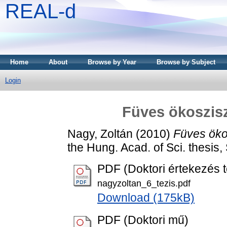
REAL-d
Home
About
Browse by Year
Browse by Subject
Login
Füves ökoszis
Nagy, Zoltán
(2010)
Füves öko
the Hung. Acad. of Sci. thesis
PDF (Doktori értekezés t
nagyzoltan_6_tezis.pdf
Download (175kB)
PDF (Doktori mű)