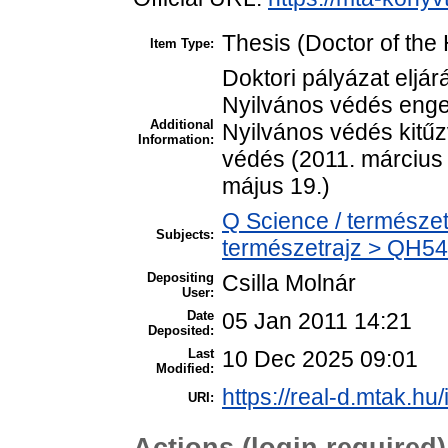
Thesis (Doctor of the 
Item Type:
Doktori pályázat eljá
Nyilvános védés enged
Additional
Nyilvános védés kitűz
Information:
védés (2011. március 
május 19.)
Q Science / természet
Subjects:
természetrajz > QH54
Depositing
Csilla Molnár
User:
Date
05 Jan 2011 14:21
Deposited:
Last
10 Dec 2025 09:01
Modified:
https://real-d.mtak.hu/
URI:
Actions (login required)