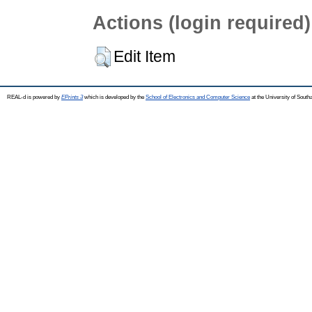
Actions (login required)
Edit Item
REAL-d is powered by
EPrints 3
which is developed by the
School of Electronics and Computer Science
at the University of Sout