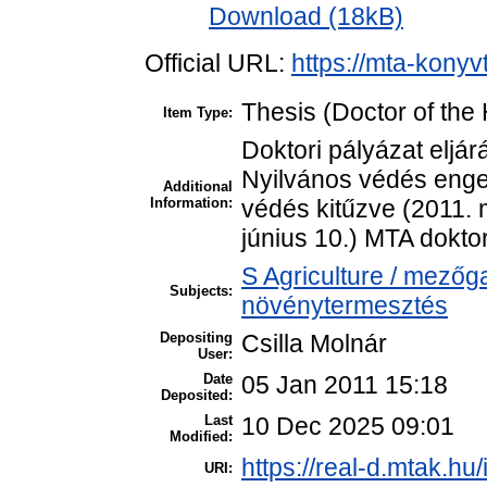
Download (18kB)
Official URL:
https://mta-konyv
Thesis (Doctor of the 
Item Type:
Doktori pályázat eljá
Nyilvános védés enged
Additional
Information:
védés kitűzve (2011. 
június 10.) MTA doktor
S Agriculture / mezőg
Subjects:
növénytermesztés
Depositing
Csilla Molnár
User:
Date
05 Jan 2011 15:18
Deposited:
Last
10 Dec 2025 09:01
Modified:
https://real-d.mtak.hu/
URI: