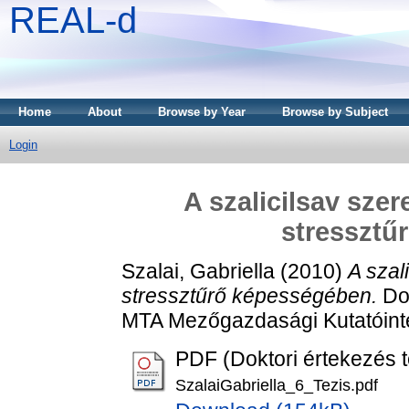
REAL-d
Home
About
Browse by Year
Browse by Subject
Login
A szalicilsav sze
stressztű
Szalai, Gabriella
(2010)
A szal
stressztűrő képességében.
Doc
MTA Mezőgazdasági Kutatóint
PDF (Doktori értekezés t
SzalaiGabriella_6_Tezis.pdf