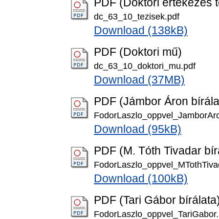
PDF (Doktori értekezés t
dc_63_10_tezisek.pdf
Download (138kB)
PDF (Doktori mű)
dc_63_10_doktori_mu.pdf
Download (37MB)
PDF (Jámbor Áron bírála
FodorLaszlo_oppvel_JamborAro
Download (95kB)
PDF (M. Tóth Tivadar bír
FodorLaszlo_oppvel_MTothTiva
Download (100kB)
PDF (Tari Gábor bírálata
FodorLaszlo_oppvel_TariGabor.