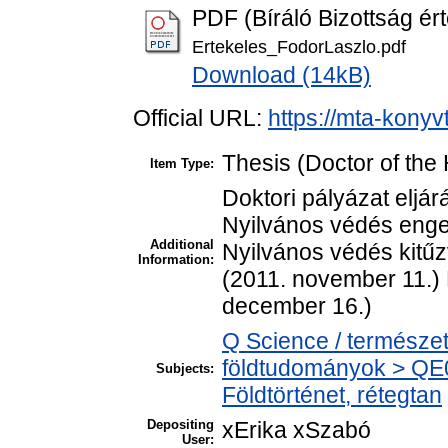
PDF (Bíráló Bizottság ér
Ertekeles_FodorLaszlo.pdf
Download (14kB)
Official URL:
https://mta-konyv
Thesis (Doctor of the 
Item Type:
Doktori pályázat eljár
Nyilvános védés enge
Additional
Nyilvános védés kitűz
Information:
(2011. november 11.) 
december 16.)
Q Science / természe
földtudományok > QE05
Subjects:
Földtörténet, rétegtan
Depositing
xErika xSzabó
User: