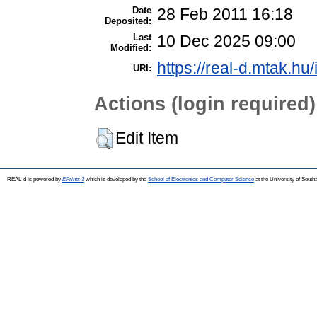
Date
28 Feb 2011 16:18
Deposited:
Last
10 Dec 2025 09:00
Modified:
https://real-d.mtak.hu/
URI:
Actions (login required)
Edit Item
REAL-d is powered by
EPrints 3
which is developed by the
School of Electronics and Computer Science
at the University of Sout