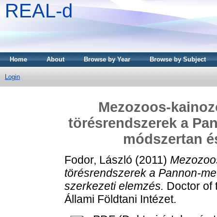
REAL-d
Home
About
Browse by Year
Browse by Subject
Login
Mezozoos-kainoz
törésrendszerek a Pa
módszertan és
Fodor, László
(2011)
Mezozoos
törésrendszerek a Pannon-me
szerkezeti elemzés.
Doctor of 
Állami Földtani Intézet.