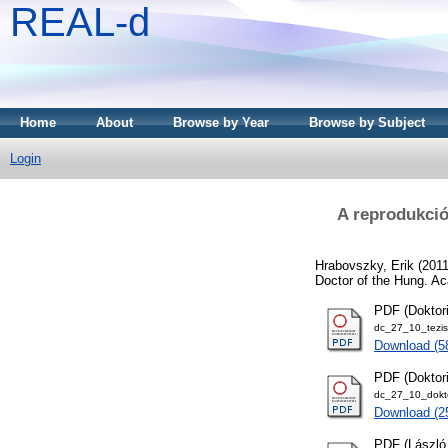
REAL-d
Home
About
Browse by Year
Browse by Subject
Login
A reprodukció
Hrabovszky, Erik
(201
Doctor of the Hung. Ac
PDF (Doktori
dc_27_10_tezis
Download (5
PDF (Doktor
dc_27_10_dokt
Download (
PDF (László 