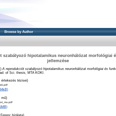
Browse by Author
t szabályozó hipotalamikus neuronhálózat morfológiai é
jellemzése
1)
A reprodukciót szabályozó hipotalamikus neuronhálózat morfológiai és funkc
ad. of Sci. thesis, MTA KOKI.
 értekezés tézisei)
ek.pdf
84kB)
i mű)
ori_mu.pdf
25MB)
Ferenc bírálata)