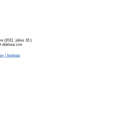
 (2011. július 18.)
A doktora cím
y / biológia