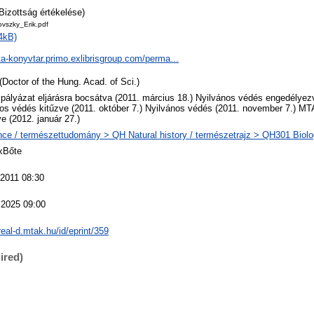
Bizottság értékelése)
vszky_Erik.pdf
4kB)
ta-konyvtar.primo.exlibrisgroup.com/perma...
(Doctor of the Hung. Acad. of Sci.)
 pályázat eljárásra bocsátva (2011. március 18.) Nyilvános védés engedélyezve
os védés kitűzve (2011. október 7.) Nyilvános védés (2011. november 7.) MT
ve (2012. január 27.)
ce / természettudomány > QH Natural history / természetrajz > QH301 Biolog
xBőte
 2011 08:30
 2025 09:00
/real-d.mtak.hu/id/eprint/359
ired)