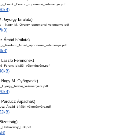
k_-_Laszlo_Ferenc_opponensi_velemenye.pdf
60kB)
. György bírálata)
ik_-_Nagy_M._Gyorgy_opponensi_velemenye.pdf
7kB)
 Árpád bírálata)
ik_-_Parducz_Arpad_opponensi_velemenye.pdf
9kB)
 László Ferencnek)
ló_Ferenc_bírálói_véleményére.pdf
46kB)
 Nagy M. Györgynek)
_György_bírálói_véleményére.pdf
70kB)
 Párducz Árpádnak)
ucz_Árpád_bírálói_véleményére.pdf
52kB)
Bizottság)
g_Hrabovszky_Erik.pdf
kB)