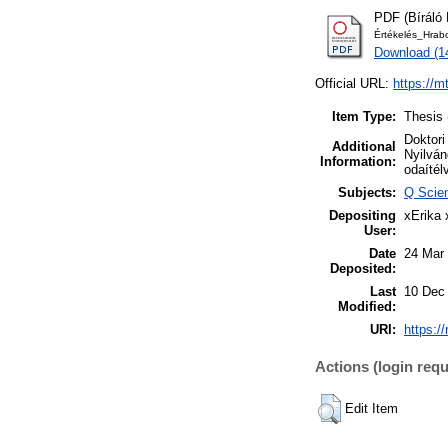
PDF (Bíráló 
Értékelés_Hrabo
Download (1
Official URL:
https://m
Item Type:
Thesis 
Doktori
Additional
Nyilván
Information:
odaítél
Subjects:
Q Scien
Depositing
xErika 
User:
Date
24 Mar
Deposited:
Last
10 Dec
Modified:
URI:
https:/
Actions (login requ
Edit Item