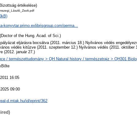
Bizottság értékelése)
mszegi_László_Zsolt.pdf
0kB)
ta-konyvtar.primo.exlibrisgroup.com/perma...
(Doctor of the Hung. Acad. of Sci.)
 pályázat eljárásra bocsátva (2011. március 18.) Nyilvános védés engedélye
lvános védés kitűzve (2011. szeptember 12.) Nyilvános védés (2011. október
ve (2012. január 27.)
ce / természettudomány > QH Natural history / természetrajz > QH301 Biolog
xBőte
 2011 16:05
 2025 09:00
/real-d.mtak.hu/id/eprint/362
ired)