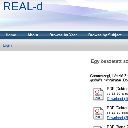
REAL-d
Home
About
Browse by Year
Browse by Subject
Login
Egy összetett s
Garamszegi, László Zs
globális mintázatai.
Doc
PDF (Doktori
dc_12_10_tezis
Download (1
PDF (Doktor
dc_12_10_dokt
Download (
PDF (Barta Z