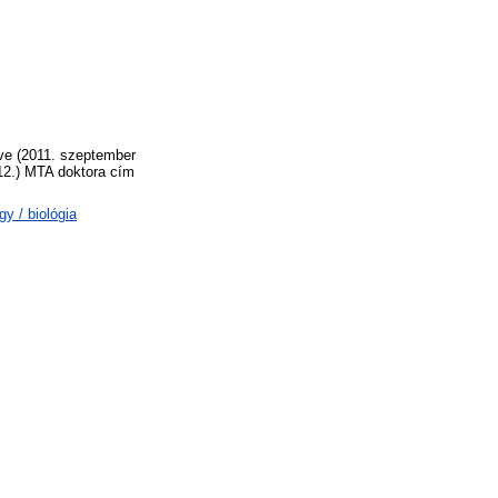
zve (2011. szeptember
 12.) MTA doktora cím
y / biológia