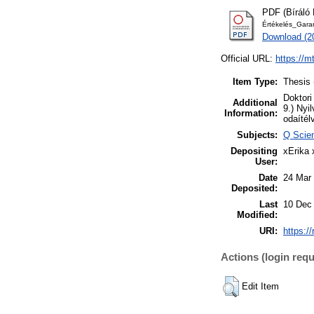
PDF (Bíráló 
Értékelés_Gara
Download (2
Official URL:
https://m
Item Type:
Thesis 
Doktori
Additional
9.) Nyi
Information:
odaítél
Subjects:
Q Scien
Depositing
xErika 
User:
Date
24 Mar
Deposited:
Last
10 Dec
Modified:
URI:
https:/
Actions (login requ
Edit Item