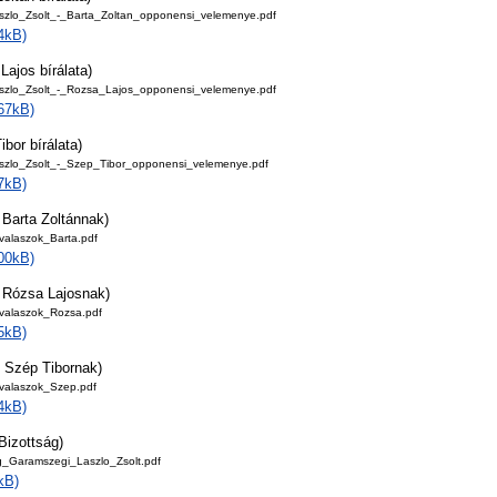
zlo_Zsolt_-_Barta_Zoltan_opponensi_velemenye.pdf
4kB)
ajos bírálata)
szlo_Zsolt_-_Rozsa_Lajos_opponensi_velemenye.pdf
67kB)
bor bírálata)
zlo_Zsolt_-_Szep_Tibor_opponensi_velemenye.pdf
7kB)
Barta Zoltánnak)
_valaszok_Barta.pdf
00kB)
 Rózsa Lajosnak)
_valaszok_Rozsa.pdf
5kB)
 Szép Tibornak)
_valaszok_Szep.pdf
4kB)
Bizottság)
ág_Garamszegi_Laszlo_Zsolt.pdf
kB)