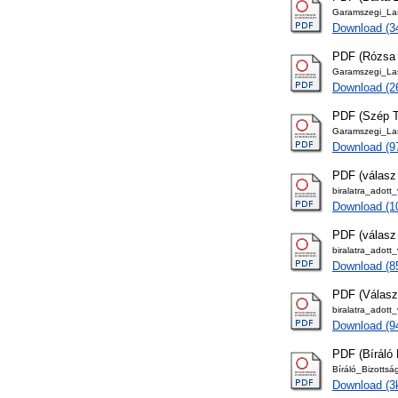
Garamszegi_Las
Download (3
PDF (Rózsa L
Garamszegi_La
Download (2
PDF (Szép Ti
Garamszegi_Las
Download (9
PDF (válasz 
biralatra_adott
Download (1
PDF (válasz
biralatra_adott
Download (8
PDF (Válasz
biralatra_adott
Download (9
PDF (Bíráló 
Bíráló_Bizotts
Download (3