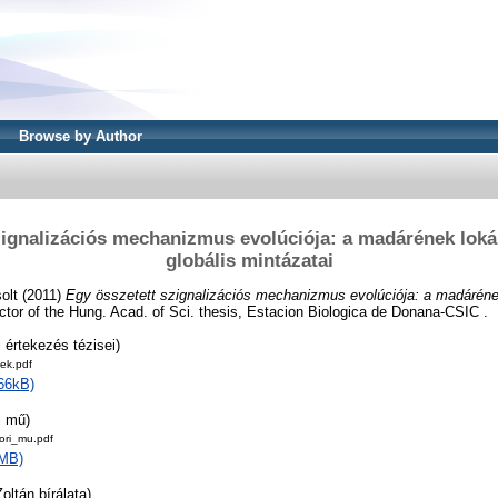
Browse by Author
zignalizációs mechanizmus evolúciója: a madárének lokáli
globális mintázatai
olt
(2011)
Egy összetett szignalizációs mechanizmus evolúciója: a madárének 
tor of the Hung. Acad. of Sci. thesis, Estacion Biologica de Donana-CSIC .
 értekezés tézisei)
ek.pdf
66kB)
i mű)
ori_mu.pdf
2MB)
oltán bírálata)