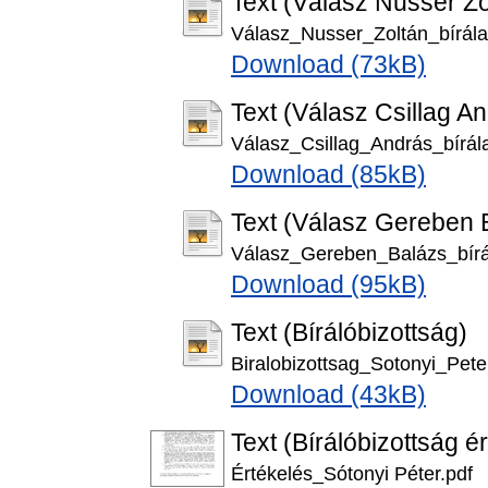
Text (Válasz Nusser Z
Válasz_Nusser_Zoltán_bírálat
Download (73kB)
Text (Válasz Csillag A
Válasz_Csillag_András_bírála
Download (85kB)
Text (Válasz Gereben 
Válasz_Gereben_Balázs_bírál
Download (95kB)
Text (Bírálóbizottság)
Biralobizottsag_Sotonyi_Pete
Download (43kB)
Text (Bírálóbizottság é
Értékelés_Sótonyi Péter.pdf