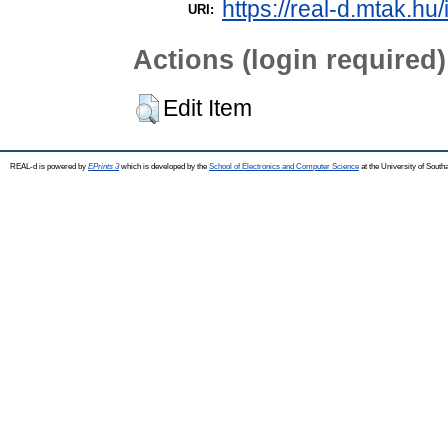
https://real-d.mtak.hu/
URI:
Actions (login required)
Edit Item
REAL-d is powered by
EPrints 3
which is developed by the
School of Electronics and Computer Science
at the University of Sout