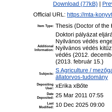
Download (77kB)
|
Pre
Official URL:
https://mta-konyv
Thesis (Doctor of the 
Item Type:
Doktori pályázat eljá
Nyilvános védés enge
Additional
Nyilvános védés kitűz
Information:
védés (2012. decembe
(2013. február 15.)
S Agriculture / mezőg
Subjects:
állatorvos-tudomány
Depositing
xErika xBőte
User:
Date
25 Mar 2011 07:55
Deposited:
Last
10 Dec 2025 09:00
Modified: