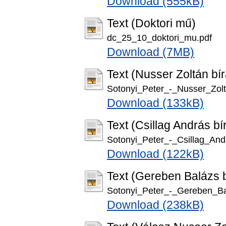
Download (555kB)
Text (Doktori mű)
dc_25_10_doktori_mu.pdf
Download (7MB)
Text (Nusser Zoltán bír
Sotonyi_Peter_-_Nusser_Zol
Download (133kB)
Text (Csillag András bí
Sotonyi_Peter_-_Csillag_An
Download (122kB)
Text (Gereben Balázs b
Sotonyi_Peter_-_Gereben_B
Download (238kB)