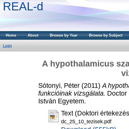
REAL-d
Home
About
Browse by Year
Browse by Subject
Login
A hypothalamicus sza
v
Sótonyi, Péter
(2011)
A hypoth
funkcióinak vizsgálata.
Doctor o
István Egyetem.
Text (Doktori értekezés
dc_25_10_tezisek.pdf