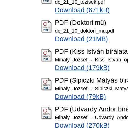
dc_21_10_tezisek.pdf
Download (671kB)
PDF (Doktori mű)
dc_21_10_doktori_mu.pdf
Download (21MB)
PDF (Kiss István bírálata
Mihaly_Jozsef_-_Kiss_Istvan_
Download (179kB)
PDF (Sipiczki Mátyás bír
Mihaly_Jozsef_-_Sipiczki_Mat
Download (79kB)
PDF (Udvardy Andor bírá
Mihaly_Jozsef_-_Udvardy_And
Download (270kB)