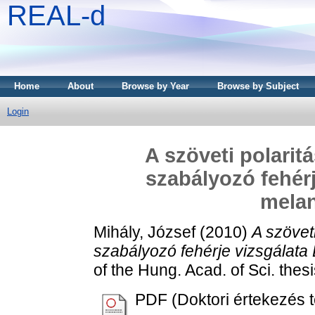
REAL-d
Home
About
Browse by Year
Browse by Subject
Login
A szöveti polaritá
szabályozó fehérj
mela
Mihály, József
(2010)
A szöveti
szabályozó fehérje vizsgálata
of the Hung. Acad. of Sci. the
PDF (Doktori értekezés t