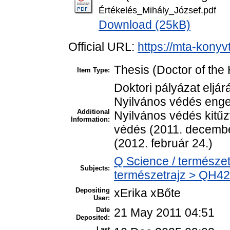
Értékelés_Mihály_József.pdf
Download (25kB)
Official URL:
https://mta-konyv
Thesis (Doctor of the 
Item Type:
Doktori pályázat eljá
Nyilvános védés enge
Additional
Nyilvános védés kitű
Information:
védés (2011. decembe
(2012. február 24.)
Q Science / természet
Subjects:
természetrajz > QH42
Depositing
xErika xBőte
User:
Date
21 May 2011 04:51
Deposited:
Last