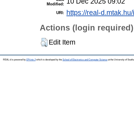
10 Dec 2025 09:02
Modified:
https://real-d.mtak.hu/
URI:
Actions (login required)
Edit Item
REAL-d is powered by
EPrints 3
which is developed by the
School of Electronics and Computer Science
at the University of Sout