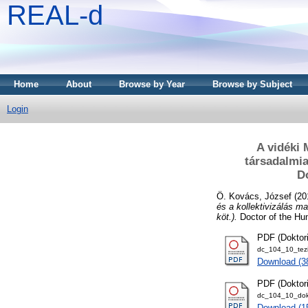
REAL-d
Home
About
Browse by Year
Browse by Subject
Login
A vidéki 
társadalmia
D
Ö. Kovács, József
(20
és a kollektivizálás m
köt.).
Doctor of the Hun
PDF (Doktori
dc_104_10_tezi
Download (3
PDF (Doktor
dc_104_10_dok
Download (