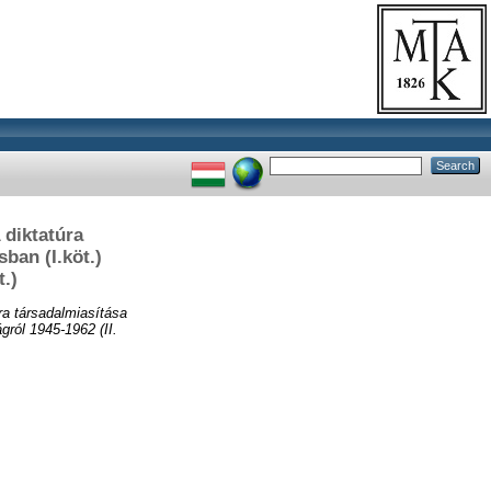
 diktatúra
ban (I.köt.)
.)
ra társadalmiasítása
ról 1945-1962 (II.