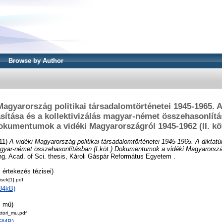
Browse by Author
Magyarország politikai társadalomtörténetei 1945-1965. A
sítása és a kollektivizálás magyar-német összehasonlítás
okumentumok a vidéki Magyarországról 1945-1962 (II. köt
11)
A vidéki Magyarország politikai társadalomtörténetei 1945-1965. A diktatú
agyar-német összehasonlításban (I.köt.) Dokumentumok a vidéki Magyarország
g. Acad. of Sci. thesis, Károli Gáspár Református Egyetem .
 értekezés tézisei)
sek[1].pdf
84kB)
i mű)
tori_mu.pdf
15MB)