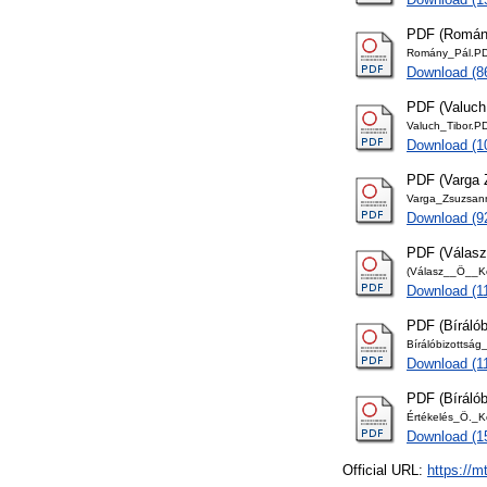
PDF (Romány
Romány_Pál.P
Download (8
PDF (Valuch 
Valuch_Tibor.P
Download (1
PDF (Varga 
Varga_Zsuzsan
Download (9
PDF (Válasz
(Válasz__Ö__K
Download (1
PDF (Bírálób
Bírálóbizottsá
Download (1
PDF (Bírálób
Értékelés_Ö._K
Download (1
Official URL:
https://m