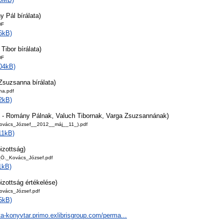
 Pál bírálata)
DF
6kB)
Tibor bírálata)
DF
04kB)
Zsuzsanna bírálata)
na.pdf
2kB)
 - Romány Pálnak, Valuch Tibornak, Varga Zsuzsannának)
ovács_József__2012__máj__11_).pdf
11kB)
izottság)
g_Ö._Kovács_József.pdf
1kB)
izottság értékelése)
ovács_József.pdf
5kB)
ta-konyvtar.primo.exlibrisgroup.com/perma...