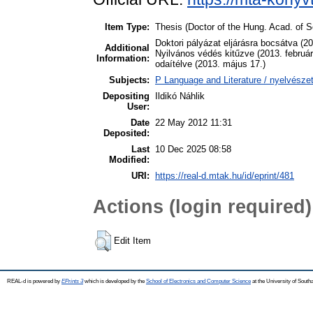
Item Type:
Thesis (Doctor of the Hung. Acad. of Sc
Doktori pályázat eljárásra bocsátva (
Additional
Nyilvános védés kitűzve (2013. februá
Information:
odaítélve (2013. május 17.)
Subjects:
P Language and Literature / nyelvészet
Depositing
Ildikó Náhlik
User:
Date
22 May 2012 11:31
Deposited:
Last
10 Dec 2025 08:58
Modified:
URI:
https://real-d.mtak.hu/id/eprint/481
Actions (login required)
Edit Item
REAL-d is powered by
EPrints 3
which is developed by the
School of Electronics and Computer Science
at the University of Sout