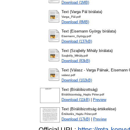
Download (1MB)
Text (Varga Pál bírálata)
Varga_Pál.pdf
Download (8MB)
Text (Eisemann György bírálata)
Eisemann_György.pdf
Download (137kB)
Text (Szajbély Mihály bírálata)
Szajbély_Mihály.pdf
Download (83kB)
Text (Válasz - Varga Pálnak, Eisemann 
valasz.pdf
Download (102kB)
Text (Bírálóbizottság)
Bírálóbizottság_Hajdu Péter.pdf
Download (11kB)
|
Preview
Text (Bírálóbizottság értékelése)
Értékelés_Hajdu Péter.pdf
Download (17kB)
|
Preview
Official URL:
https://mta-konyv