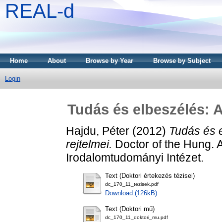
REAL-d
Home
About
Browse by Year
Browse by Subject
Login
Tudás és elbeszélés: A
Hajdu, Péter
(2012)
Tudás és 
rejtelmei.
Doctor of the Hung. A
Irodalomtudományi Intézet.
Text (Doktori értekezés tézisei)
dc_170_11_tezisek.pdf
Download (126kB)
Text (Doktori mű)
dc_170_11_doktori_mu.pdf