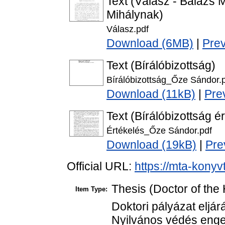
Text (Válasz - Balázs 
Mihálynak)
Válasz.pdf
Download (6MB)
|
Pre
Text (Bírálóbizottság)
Bírálóbizottság_Őze Sándor.
Download (11kB)
|
Pre
Text (Bírálóbizottság é
Értékelés_Őze Sándor.pdf
Download (19kB)
|
Pre
Official URL:
https://mta-konyv
Thesis (Doctor of the 
Item Type:
Doktori pályázat eljár
Nyilvános védés enge