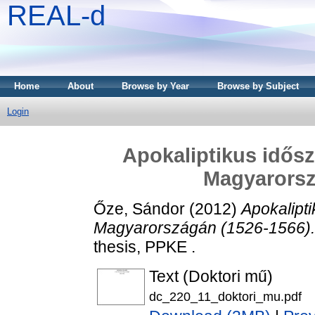
REAL-d
Home
About
Browse by Year
Browse by Subject
Login
Apokaliptikus idősz
Magyarorsz
Őze, Sándor
(2012)
Apokalipti
Magyarországán (1526-1566).
thesis, PPKE .
Text (Doktori mű)
dc_220_11_doktori_mu.pdf