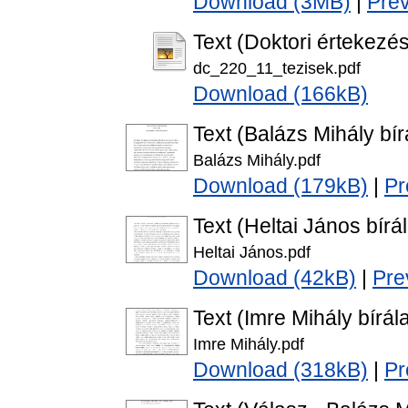
Download (3MB)
|
Pre
Text (Doktori értekezés
dc_220_11_tezisek.pdf
Download (166kB)
Text (Balázs Mihály bír
Balázs Mihály.pdf
Download (179kB)
|
Pr
Text (Heltai János bírál
Heltai János.pdf
Download (42kB)
|
Pre
Text (Imre Mihály bírál
Imre Mihály.pdf
Download (318kB)
|
Pr