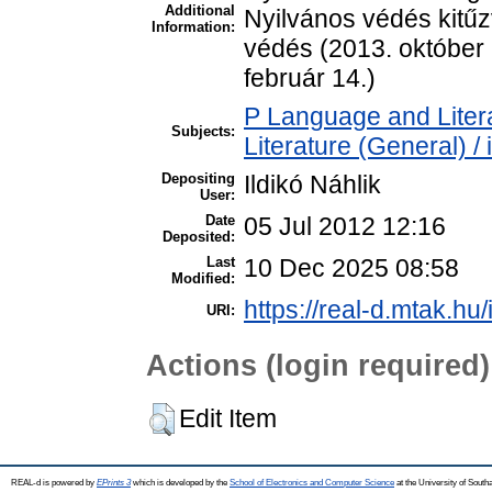
Additional
Nyilvános védés kitűz
Information:
védés (2013. október 
február 14.)
P Language and Litera
Subjects:
Literature (General) /
Depositing
Ildikó Náhlik
User:
Date
05 Jul 2012 12:16
Deposited:
Last
10 Dec 2025 08:58
Modified:
https://real-d.mtak.hu/
URI:
Actions (login required)
Edit Item
REAL-d is powered by
EPrints 3
which is developed by the
School of Electronics and Computer Science
at the University of Sout