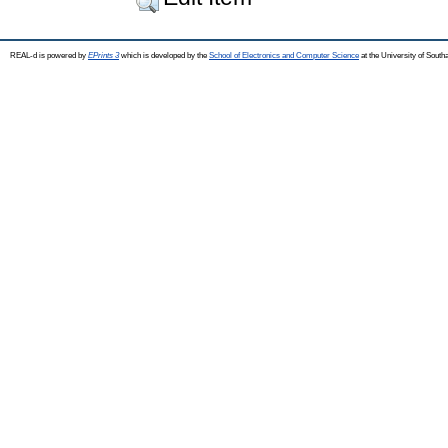
REAL-d is powered by
EPrints 3
which is developed by the
School of Electronics and Computer Science
at the University of Sout