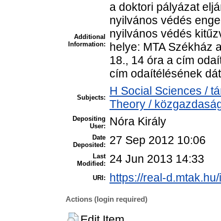
a doktori pályázat elj
nyilvános védés enged
nyilvános védés kitűz
Additional
Information:
helye: MTA Székház a 
18., 14 óra a cím oda
cím odaítélésének dát
H Social Sciences /
Subjects:
Theory / közgazdasá
Depositing
Nóra Király
User:
Date
27 Sep 2012 10:06
Deposited:
Last
24 Jun 2013 14:33
Modified:
https://real-d.mtak.hu/
URI:
Actions (login required)
Edit Item