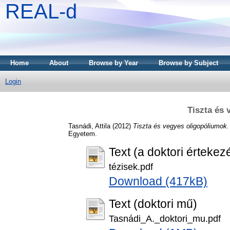
REAL-d
Home
About
Browse by Year
Browse by Subject
Login
Tiszta és
Tasnádi, Attila
(2012)
Tiszta és vegyes oligopóliumok.
Egyetem.
Text (a doktori értekezé
tézisek.pdf
Download (417kB)
Text (doktori mű)
Tasnádi_A._doktori_mu.pdf