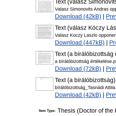
Text (válasz Simonovi
Valasz Simonovits Andras op
Download (42kB)
|
Pre
Text (válasz Kóczy Lá
Valasz Koczy Laszlo opponen
Download (447kB)
|
Pr
Text (a bírálóbizottság
a bírálóbizottság értékelése.p
Download (72kB)
|
Pre
Text (a bírálóbizottság)
bírálóbizottság_Tasnádi Attila
Download (42kB)
|
Pre
Thesis (Doctor of the 
Item Type: