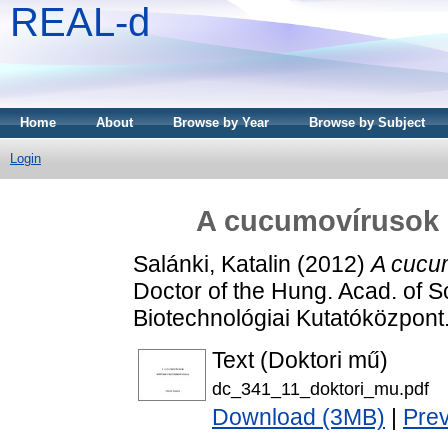
REAL-d
Home
About
Browse by Year
Browse by Subject
Login
A cucumovírusok 
Salánki, Katalin
(2012)
A cucu
Doctor of the Hung. Acad. of S
Biotechnológiai Kutatóközpont
Text (Doktori mű)
dc_341_11_doktori_mu.pdf
Download (3MB)
|
Pre