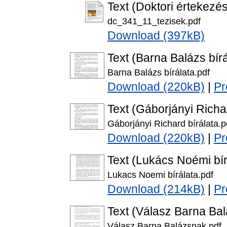
Text (Doktori értekezés
dc_341_11_tezisek.pdf
Download (397kB)
Text (Barna Balázs bírá
Barna Balázs bírálata.pdf
Download (220kB)
|
Pr
Text (Gáborjányi Richar
Gáborjányi Richard bírálata.p
Download (220kB)
|
Pr
Text (Lukács Noémi bír
Lukacs Noemi bírálata.pdf
Download (214kB)
|
Pr
Text (Válasz Barna Ba
Válasz Barna Balázsnak.pdf