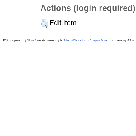
Actions (login required)
Edit Item
REAL-d is powered by
EPrints 3
which is developed by the
School of Electronics and Computer Science
at the University of Sout