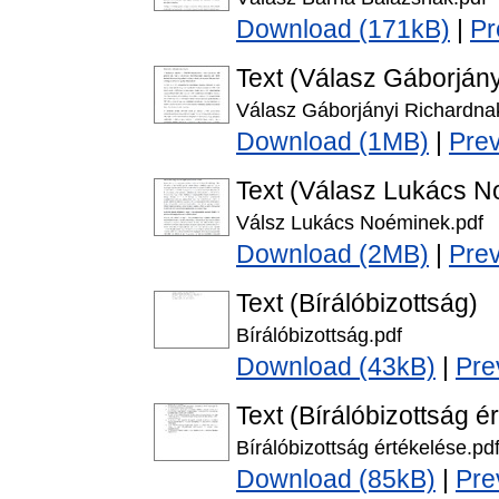
Download (171kB)
|
Pr
Text (Válasz Gáborján
Válasz Gáborjányi Richardna
Download (1MB)
|
Pre
Text (Válasz Lukács 
Válsz Lukács Noéminek.pdf
Download (2MB)
|
Pre
Text (Bírálóbizottság)
Bírálóbizottság.pdf
Download (43kB)
|
Pre
Text (Bírálóbizottság é
Bírálóbizottság értékelése.pd
Download (85kB)
|
Pre