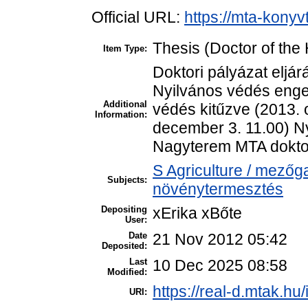
Official URL:
https://mta-konyv
Thesis (Doctor of the 
Item Type:
Doktori pályázat eljá
Nyilvános védés enge
Additional
védés kitűzve (2013. 
Information:
december 3. 11.00) N
Nagyterem MTA doktor
S Agriculture / mezőg
Subjects:
növénytermesztés
Depositing
xErika xBőte
User:
Date
21 Nov 2012 05:42
Deposited:
Last
10 Dec 2025 08:58
Modified:
https://real-d.mtak.hu/
URI: